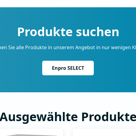
Klimazubehör
merückgewinnung |
Spiro System
alheizungen
tungskanalverbindungssystem
Wärmedämmung | Flexi
Schläuche | Klimazubeh
Produkte suchen
en Sie alle Produkte in unserem Angebot in nur wenigen Kl
Enpro SELECT
Ausgewählte Produkt