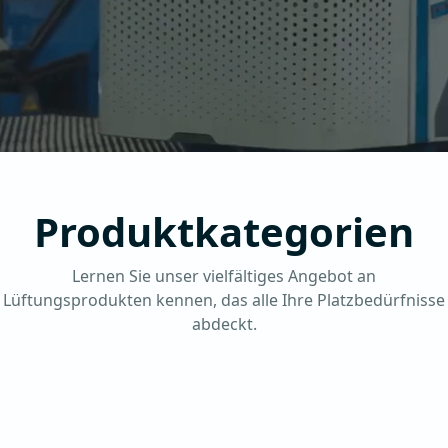
Produktkategorien
Lernen Sie unser vielfältiges Angebot an
Lüftungsprodukten kennen, das alle Ihre Platzbedürfnisse
abdeckt.
rmerückgewinnung
Wärmedämmu
Kanalheizungen
Spiro System
ftungskanalverbindungssystem
| Flexible
Schläuche |