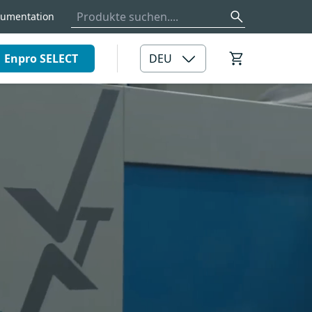
umentation
Enpro SELECT
DEU