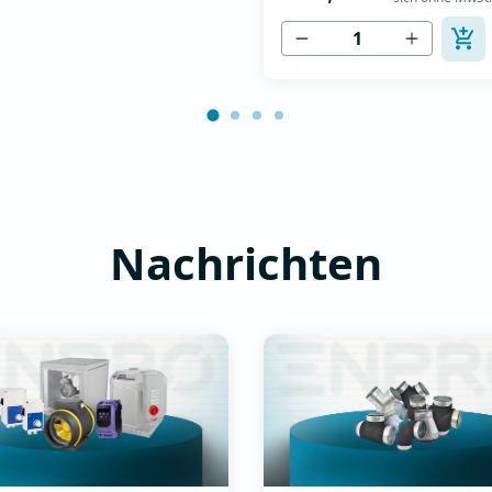
Drehstrommotoren -
se aus verzinktem
Stromversorgung 400V -
lech, ausgek...
Nennstrom 2,2A -Nennleist
0,75 kW - Einfache Installati
Anschluss und Inbetriebna
Intuitive Tastatur zum Einste
der Betriebsparameter - Vere
Nachrichten