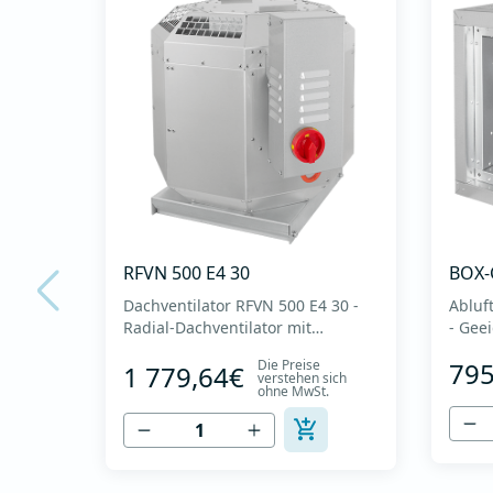
RFVN 500 E4 30
BOX-
Dachventilator RFVN 500 E4 30 -
Abluf
Radial-Dachventilator mit
- Gee
rückwärtsgekrümmtem Laufrad
Luft 
Die Preise
795
1 779,64€
und vertikalem Auslass - Motor
außer
verstehen sich
ohne MwSt.
außerhalb des Luftstroms -
Maxim
Maximaler Luftdurchsatz: bis zu
2.010
8.215 m3/h - Für Dauerbetrieb mit
Tempe
Temperaturen bis 120 °C -
Rück
Luftauslass mit Schutzgitter - Zur
Radia