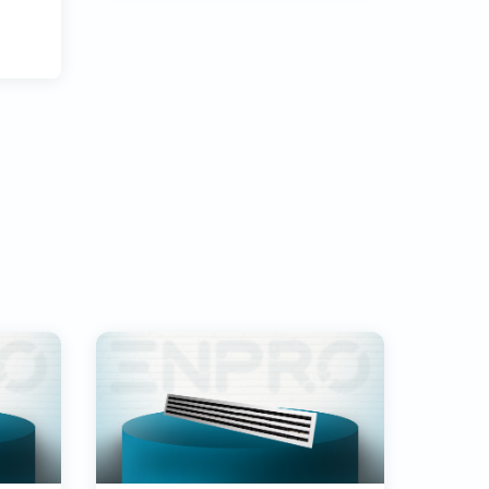
vorgesehen, die
spannungsgesteuert werden
können - Potentiometer zur
ung
Einstellung der
on,
Lüftergeschwindigkeit - Die Lü...
hme -
llen
inf...