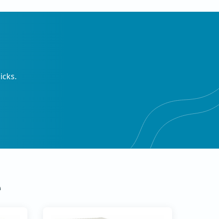
Schalldämpfer | Filterboxen
ble
Professionelle
ör
Küchenhauben |
Küchenfiltration
icks.
e