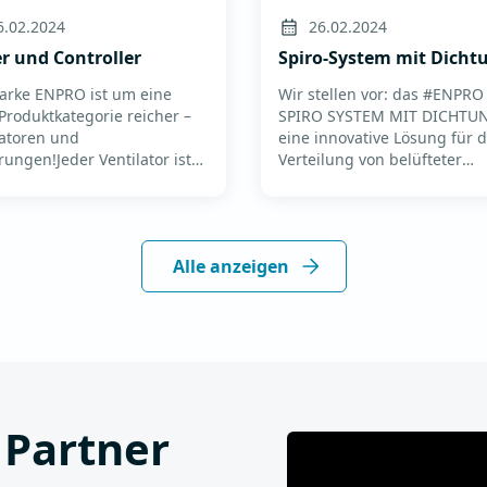
6.02.2024
26.02.2024
er und Controller
Spiro-System mit Dicht
arke ENPRO ist um eine
Wir stellen vor: das #ENPRO
Produktkategorie reicher –
SPIRO SYSTEM MIT DICHTUN
latoren und
eine innovative Lösung für d
rungen!Jeder Ventilator ist
Verteilung von belüfteter
sprung und trägt ein CE-
Luft.Dieses System bietet
fikat, das herausragende
Zahlreiche Vorteile gegenüb
ung und Zuverlässigkeit
klassischen dichtungslosen
 die Einhaltung der
Systemen, und wir bringen 
Alle anzeigen
ten Standards garantie...
alles, was Sie darüber...
 Partner