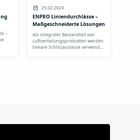
25.02.2024
ung
ENPRO Liniendurchlässe –
Maßgeschneiderte Lösungen
G –
Als integraler Bestandteil von
ie
Luftverteilungsprodukten werden
lineare Schlitzauslässe verwendet,
um dem Raum gekühlte oder
er
erwärmte Luft zuzuführen.
Erhältlich in verschiedenen
Ihnen
LängenErhältlich in Versionen mit
1, 2, 3 oder 4 Schlitzen und
Längen vo...