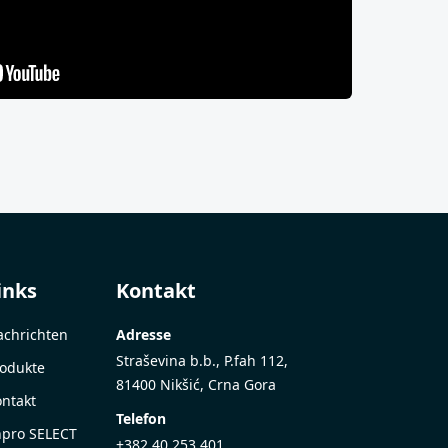
inks
Kontakt
chrichten
Adresse
Straševina b.b., P.fah 112,
odukte
81400 Nikšić, Crna Gora
ntakt
Telefon
pro SELECT
+382 40 253 401