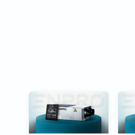
Reinigung und Wartung lässt s...
Gehäu
Stahlb