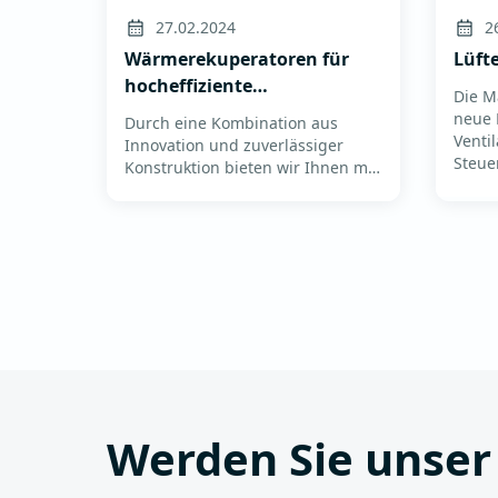
27.02.2024
2
Wärmerekuperatoren für
Lüft
hocheffiziente
Die M
Energieeinsparung
neue 
Durch eine Kombination aus
Venti
Innovation und zuverlässiger
Steue
Konstruktion bieten wir Ihnen mit
EU-Ur
ENPRO-Wärmerekuperatoren den
Zerti
Schlüssel zur Aufrechterhaltung
Leist
des optimalen Klimas und der
sowie
Energieeffizienz Ihrer
höchs
Räumlichkeiten.Was macht
ENPRO-Rekuperatoren be...
Werden Sie unser