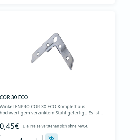
COR 30 ECO
Winkel ENPRO COR 30 ECO Komplett aus
hochwertigem verzinktem Stahl gefertigt. Es ist
kompatibel mit dem Profil MPE 30. Die Installation
0,45€
erfolgt durch Einschlagen in das Profil, bis der
Die Preise verstehen sich ohne MwSt.
hervorstehende Teil des Arms das Profil berührt. In
Verbindung mit dem Profil sorgt es für eine gute