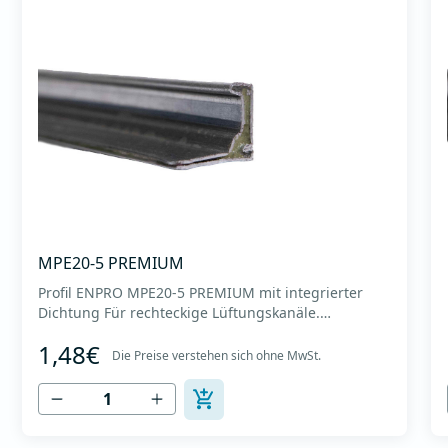
MPE20-5 PREMIUM
Profil ENPRO MPE20-5 PREMIUM mit integrierter
Dichtung Für rechteckige Lüftungskanäle.
Hergestellt aus hochwertigem verzinktem Blech
1,48€
DX51D + Z275, Dicke 0,7 mm. Mit einer speziellen
Die Preise verstehen sich ohne MwSt.
Dichtungsmasse, die die Dichtungsklasse der
Kanäle C und D abdeckt. Profillänge 5m. Bunt 500m.
Profilgewicht 0,53 kg/...