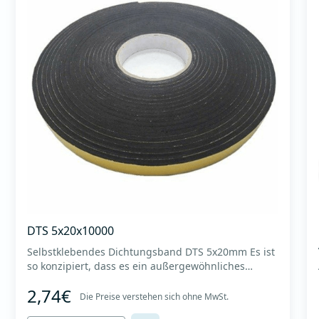
DTS 5x20x10000
Selbstklebendes Dichtungsband DTS 5x20mm Es ist
so konzipiert, dass es ein außergewöhnliches
Flattern an der Verbindungsstelle der beiden
2,74€
Anschlussflansche der Lüftungskanäle ermöglicht.
Die Preise verstehen sich ohne MwSt.
Wird für Flansch ENPRO MPE30 verwendet.