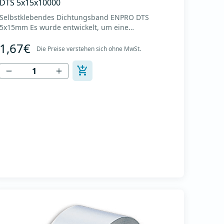
DTS 5x15x10000
Selbstklebendes Dichtungsband ENPRO DTS
5x15mm Es wurde entwickelt, um eine
hervorragende Abdichtung an der
1,67€
Verbindungsstelle zweier Verbindungsflansche von
Die Preise verstehen sich ohne MwSt.
Lüftungskanälen zu gewährleisten. Es wird für den
ENPRO MPE20-Flansch verwendet. Bandlänge 10m.