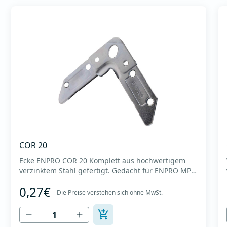
COR 20
Ecke ENPRO COR 20 Komplett aus hochwertigem
verzinktem Stahl gefertigt. Gedacht für ENPRO MPE
20-Profile. Erzielt höchste Flanschstabilität durch
0,27€
feste Haftung am Profil. Es zeichnet sich durch eine
Die Preise verstehen sich ohne MwSt.
präzise Geometrie aus, die eine ideale Passform am
Profil ermöglicht. Die Lamellen an den zur Mitte...