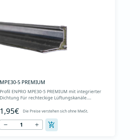
MPE30-5 PREMIUM
Profil ENPRO MPE30-5 PREMIUM mit integrierter
Dichtung Für rechteckige Lüftungskanäle.
Hergestellt aus hochwertigem verzinktem Blech
1,95€
DX51D + Z275, Dicke 0,8 mm. Mit einer speziellen
Die Preise verstehen sich ohne MwSt.
Dichtungsmasse, die die Dichtungsklasse der
Kanäle C und D abdeckt. Profillänge 5m. Bunt 500m.
Profilgewicht 0,69 kg/...