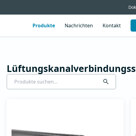
Dok
Produkte
Nachrichten
Kontakt
Flansche, Winkel
und Klemmen
Zubehör
Lüftungskanalverbindungs
Flansche, Winkel und
Zubehör
Klemmen