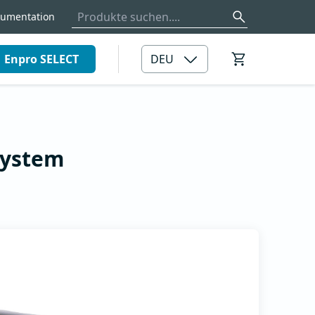
umentation
Enpro SELECT
DEU
system