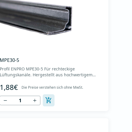
MPE30-5
Profil ENPRO MPE30-5 Für rechteckige
Lüftungskanäle. Hergestellt aus hochwertigem
verzinktem Blech DX51D, Dicke 0,8 mm. Profillänge
1,88€
5m. Bunt 500m. Profilgewicht 0,66 kg/m. Das
Die Preise verstehen sich ohne MwSt.
Gewicht der Box beträgt 330 kg. Es dient zur
Verbindung rechteckiger Lüftungskanäle und sorgt
gleichzeitig für eine außerge...