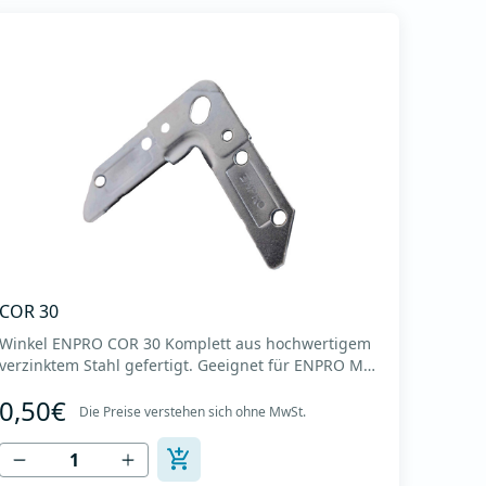
COR 30
Winkel ENPRO COR 30 Komplett aus hochwertigem
verzinktem Stahl gefertigt. Geeignet für ENPRO MPE
30-Profile. Durch die feste Haftung am Profil wird
0,50€
ein Höchstmaß an Flanschstabilität erreicht. Es
Die Preise verstehen sich ohne MwSt.
zeichnet sich durch eine präzise Geometrie aus, die
eine ideale Passform am Profil ermöglicht. Die
Lamel...