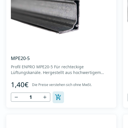
MPE20-5
Profil ENPRO MPE20-5 Für rechteckige
Lüftungskanäle. Hergestellt aus hochwertigem
verzinktem Blech DX51D, Dicke 0,7 mm. Profillänge
1,40€
5m. Bunt 500m. Profilgewicht 0,49 kg/m. Das
Die Preise verstehen sich ohne MwSt.
Gewicht der Box beträgt 245 kg. Es dient zur
Verbindung rechteckiger Lüftungskanäle und sorgt
gleichzeitig für eine außerge...