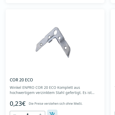
COR 20 ECO
Winkel ENPRO COR 20 ECO Komplett aus
hochwertigem verzinktem Stahl gefertigt. Es ist
kompatibel mit dem Profil MPE 20. Die Installation
0,23€
erfolgt durch Einschlagen in das Profil, bis der
Die Preise verstehen sich ohne MwSt.
hervorstehende Teil des Arms das Profil berührt. In
Verbindung mit dem Profil sorgt es für eine gute