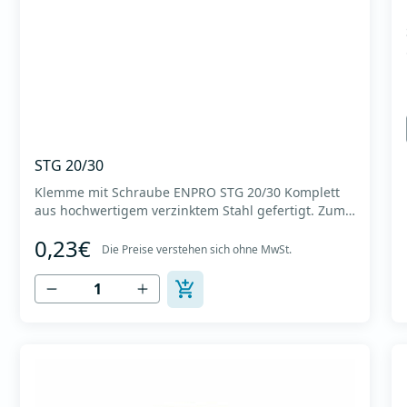
STG 20/30
Klemme mit Schraube ENPRO STG 20/30 Komplett
aus hochwertigem verzinktem Stahl gefertigt. Zum
Anschluss von Flanschen an rechteckigen
0,23€
Lüftungskanälen. Es sorgt für eine solide und
Die Preise verstehen sich ohne MwSt.
zuverlässige Verbindung. Im Lieferumfang ist eine
Schraube M 8x25 enthalten und dient zur
Verbindung von Flanschen aus...