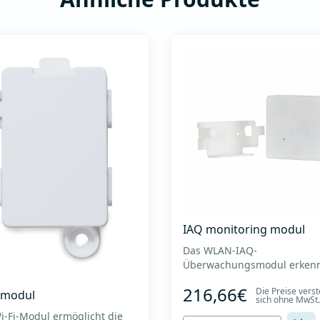
IAQ monitoring modul
Das WLAN-IAQ-
Überwachungsmodul erkenn
Luftqualität in Innenräumen
216,66€
Die Preise vers
einschließlich der folgende
i modul
sich ohne MwSt.
Parameter: '-CO2-Konzentrat
i-Fi-Modul ermöglicht die