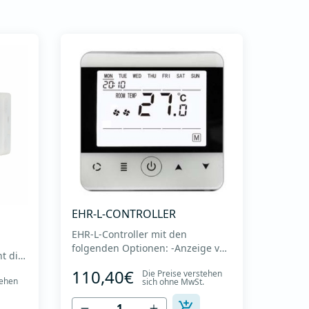
EHR-L-CONTROLLER
EHR-L-Controller mit den
folgenden Optionen: -Anzeige von
t die
Temperaturen -Arbeitsmodi
,
110,40€
Die Preise verstehen
einstellen (manuell und
tehen
sich ohne MwSt.
n
automatisch)-Wochenplan-
ion in
Ein/Aus-Filteralarm-