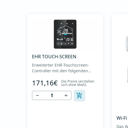
EHR TOUCH-SCREEN
Erweiterter EHR-Touchscreen-
Controller mit den folgenden
Optionen: -Temperaturanzeige -
171,16€
Die Preise verstehen
Geschwindigkeitseinstellung -
sich ohne MwSt.
Wochenplan - Bypass -Extern
ein/aus -Verwaltung der Heizung -
Auftauen -CO2-Kontrolle -
Filteralarm -Arbeitsfehleralarm -
Speicher mit Daten - Nacht-
Modus - BMS-Integration -
Wi-F
Kontrolle...
Das W