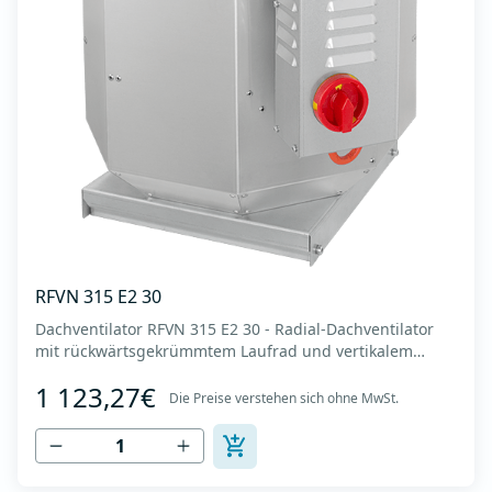
RFVN 315 E2 30
Dachventilator RFVN 315 E2 30 - Radial-Dachventilator
mit rückwärtsgekrümmtem Laufrad und vertikalem
Auslass - Motor außerhalb des Luftstroms - Maximaler
1 123,27€
Luftdurchsatz: bis zu 3.860 m3/h - Für Dauerbetrieb mit
Die Preise verstehen sich ohne MwSt.
Temperaturen bis 120 °C - Luftauslass mit Schutzgitter -
Zur Reinigung und Wartung lässt s...