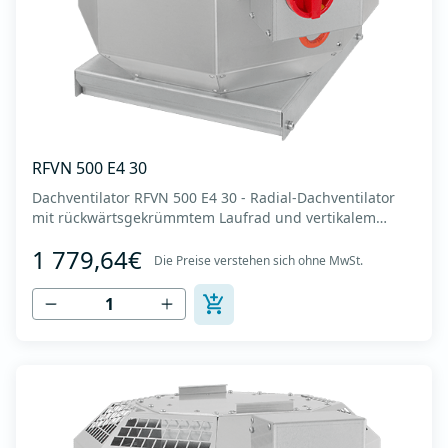
RFVN 500 E4 30
Dachventilator RFVN 500 E4 30 - Radial-Dachventilator
mit rückwärtsgekrümmtem Laufrad und vertikalem
Auslass - Motor außerhalb des Luftstroms - Maximaler
1 779,64€
Luftdurchsatz: bis zu 8.215 m3/h - Für Dauerbetrieb mit
Die Preise verstehen sich ohne MwSt.
Temperaturen bis 120 °C - Luftauslass mit Schutzgitter -
Zur Reinigung und Wartung lässt s...