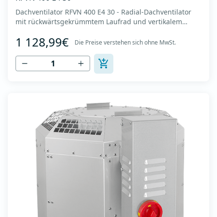
Dachventilator RFVN 400 E4 30 - Radial-Dachventilator
mit rückwärtsgekrümmtem Laufrad und vertikalem
Auslass - Motor außerhalb des Luftstroms - Maximaler
1 128,99€
Luftdurchsatz: bis zu 4.170 m3/h - Für Dauerbetrieb mit
Die Preise verstehen sich ohne MwSt.
Temperaturen bis 120 °C - Luftauslass mit Schutzgitter -
Zur Reinigung und Wartung lässt s...