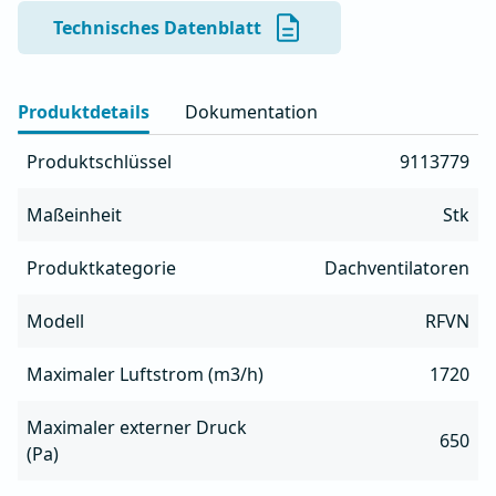
- Zur Reinigung und Wartung lässt sich die 
Technisches Datenblatt
Lüftereinheit einfach drehen

- Geeignet zum Absaugen öliger Luft aus Küchen

- Gehäuse aus AlMg3-Aluminium, beständig gegen alle 
Produktdetails
Dokumentation
Wetterbedingungen

- Integrierte Fettwanne mit Ablauf

Produktschlüssel
9113779
- Möglichkeit der Frequenzsteuerung

- Integrierter Serviceschalter

Maßeinheit
Stk
- Der Thermoschutz des Motors muss bauseits 
installiert werden
Produktkategorie
Dachventilatoren
Modell
RFVN
Maximaler Luftstrom (m3/h)
1720
Maximaler externer Druck
650
(Pa)