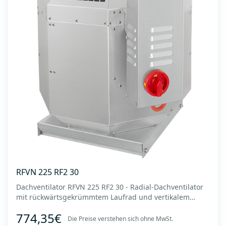
RFVN 225 RF2 30
Dachventilator RFVN 225 RF2 30 - Radial-Dachventilator
mit rückwärtsgekrümmtem Laufrad und vertikalem
Auslass - Motor außerhalb des Luftstroms - Maximaler
774,35€
Luftdurchsatz: bis zu 1.870 m3/h - Für Dauerbetrieb mit
Die Preise verstehen sich ohne MwSt.