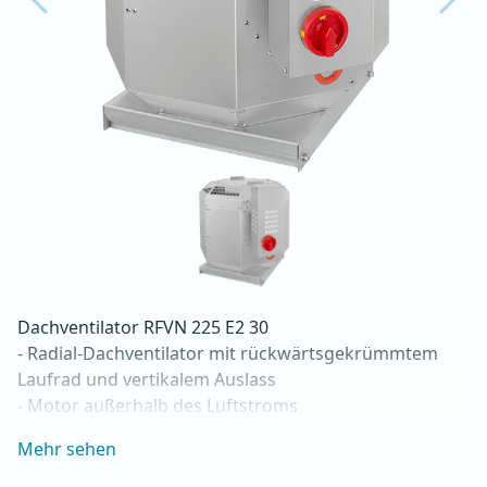
Dachventilator RFVN 225 E2 30

- Radial-Dachventilator mit rückwärtsgekrümmtem 
Laufrad und vertikalem Auslass

- Motor außerhalb des Luftstroms

- Maximaler Luftdurchsatz: bis zu 1.720 m3/h

Mehr sehen
- Für Dauerbetrieb mit Temperaturen bis 120 °C

- Luftauslass mit Schutzgitter
