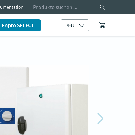
umentation
Enpro SELECT
DEU