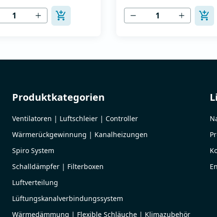
trommotoren -
Drehstrommotoren -
versorgung 400V -
Stromversorgung 400V -
trom 4,1A -Nennleistung
Nennstrom 5,8A -Nennleist
 - Einfache Installation,
2,2 kW - Einfache Installatio
luss und Inbetriebnahme -
Anschluss und Inbetriebna
ive Tastatur zum Einstellen
Intuitive Tastatur zum Einste
etriebsparameter -
der Betriebsparameter -
fac...
Vereinfac...
Produktkategorien
L
Ventilatoren | Luftschleier | Controller
Na
Wärmerückgewinnung | Kanalheizungen
Pr
Spiro System
Ko
Schalldämpfer | Filterboxen
En
Luftverteilung
Lüftungskanalverbindungssystem
Wärmedämmung | Flexible Schläuche | Klimazubehör