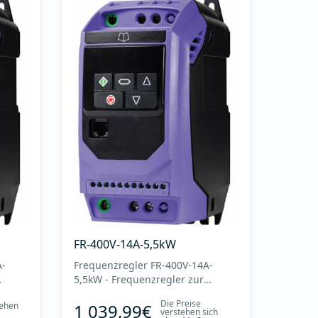
FR-400V-14A-5,5kW
A-
Frequenzregler FR-400V-14A-
5,5kW - Frequenzregler zur
Drehzahlregelung der
Die Preise
tehen
1 039,99€
Ventilatoren bei
verstehen sich