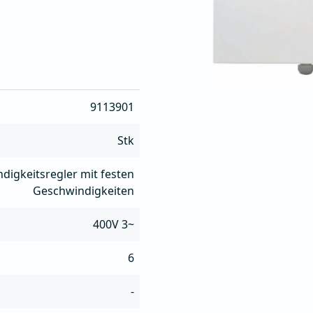
rung der Motorspannung 
h in der Farbe RAL7035
9113901
Stk
digkeitsregler mit festen
Geschwindigkeiten
400V 3~
6
-