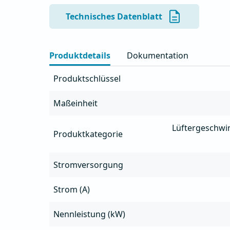
- Die Lüftergeschwindigkeit wird durch Ände
reguliert

Technisches Datenblatt
- Perfekte sinusförmige Ausgangsspannung

- Gehäuse aus plastifiziertem verzinktem Blec
Produktdetails
Dokumentation
Produktschlüssel
Maßeinheit
Lüftergeschwin
Produktkategorie
Stromversorgung
Strom (A)
Nennleistung (kW)