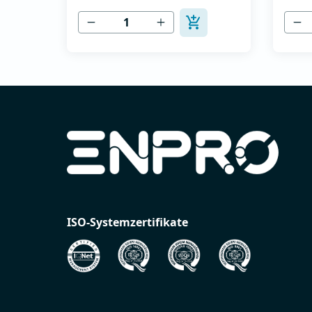
Drehstrommotoren -
Drehs
Stromversorgung 400V -
Strom
Nennstrom 2,2A -Nennleistung
Nenns
0,75 kW - Einfache Installation,
1,5 kW
Anschluss und Inbetriebnahme -
Ansch
Intuitive Tastatur zum Einstellen
Intuit
der Betriebsparameter - Vereinf...
der B
Verein
ISO-Systemzertifikate