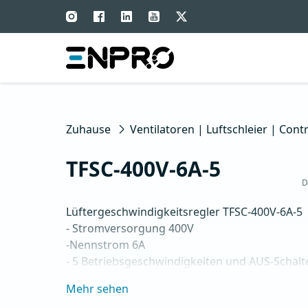
Zuhause
Ventilatoren | Luftschleier | Contr
TFSC-400V-6A-5
D
Lüftergeschwindigkeitsregler TFSC-400V-6A-5

- Stromversorgung 400V

-Nennstrom 6A

- 5 Betriebsgeschwindigkeiten und AUS-Schalte
- LED-Betriebsstatus

Mehr sehen
- Für Lüfter vorgesehen, die spannungsgesteu