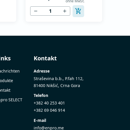
ohne MwSt.
Drehstrommotoren -
Stromversorgung 400V -
ung
Nennstrom 14A -Nennleistung 5,5
n,
kW - Einfache Installation,
hme -
Anschluss und Inbetriebnahme -
llen
Intuitive Tastatur zum Einstellen
der Betriebsparameter -
Vereinfacht...
inks
Kontakt
chrichten
Adresse
Straševina b.b., P.fah 112,
odukte
81400 Nikšić, Crna Gora
ntakt
Telefon
pro SELECT
+382 40 253 401
+382 69 046 914
E-mail
info@enpro.me