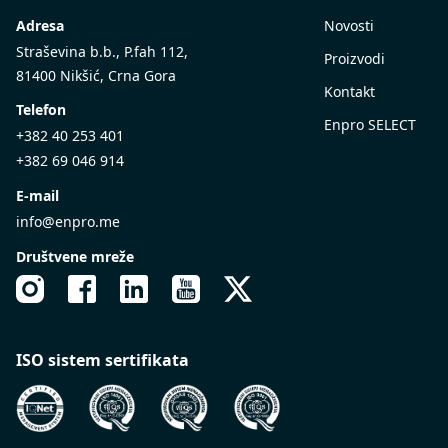
Adresa
Novosti
Straševina b.b., P.fah 112,
Proizvodi
81400 Nikšić, Crna Gora
Kontakt
Telefon
Enpro SELECT
+382 40 253 401
+382 69 046 914
E-mail
info@enpro.me
Društvene mreže
ISO sistem sertifikata