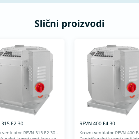
Slični proizvodi
 315 E2 30
RFVN 400 E4 30
i ventilator RFVN 315 E2 30 -
Krovni ventilator RFVN 400 E
fugalni krovni ventilator sa
Centrifugalni krovni ventilat