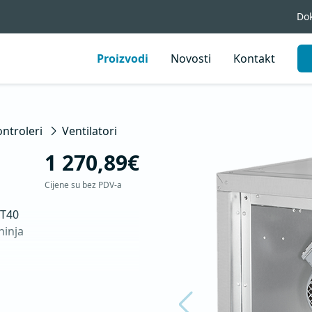
Do
Proizvodi
Novosti
Kontakt
ontroleri
Ventilatori
1 270,89€
Cijene su bez PDV-a
T40

inja

°C
