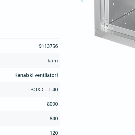
 čeličnog lima, obloženo 


e čišćenja i održavanja

što daje    mogućnost lake 
o ili gore)

9113756
kom
Kanalski ventilatori
BOX-C…T-40
8090
840
120