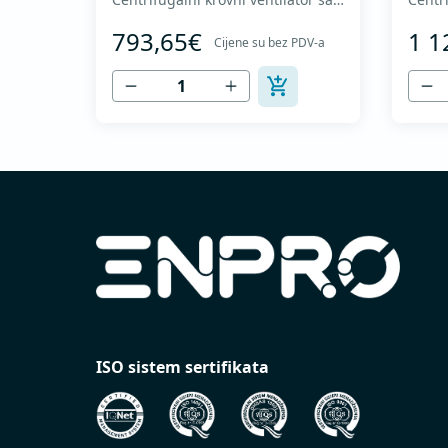
nazad zakrivljenim radnim kolom i
nazad
793,65€
1 1
vertikalnim izduvavanjem - Motor
verti
Cijene su bez PDV-a
van struje vazduha - Maksimalan
van s
protok vazduha: do 1.720 m3/h -
proto
Za kontinualan rad sa
Za ko
temperaturama do 120 °C - Odvod
tempe
vazduha sa zaštitnom rešetkom -
vazdu
Ventilatorsk...
Ventil
ISO sistem sertifikata