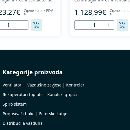
 zakrivljenim radnim kolom i
nazad zakrivljenim radnim k
23,27€
1 128,99€
Cijene su bez PDV-
Cijene su be
kalnim izduvavanjem - Motor
vertikalnim izduvavanjem - 
a
a
truje vazduha - Maksimalan
van struje vazduha - Maksi
k vazduha: do 3.860 m3/h -
protok vazduha: do 4.170 m3
ntinualan rad sa
Za kontinualan rad sa
raturama do 120 °C - Odvod
temperaturama do 120 °C -
ha sa zaštitnom rešetkom -
vazduha sa zaštitnom rešetk
atorsk...
Ventilatorsk...
Kategorije proizvoda
Ventilatori | Vazdušne zavjese | Kontroleri
Rekuperatori toplote | Kanalski grijači
Spiro sistem
Prigušivači buke | Filterske kutije
Distribucija vazduha