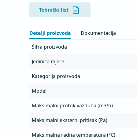
- Kućište sa dvostrukim zidom od pocinkovanog
negorivom mineralnom vunom debljine 30mm
Tehnički list
- Integrisana posuda za masnoće sa odvodom

- Mogućnost frekventnog upravljanja

- Ugrađena reviziona vrata sa ručkom za potreb
Detalji proizvoda
Dokumentacija
- Bočna vrata i poklopac se lako mogu ukloniti 
promjene ozicije priključenja kanala (lijevo, desn
Šifra proizvoda
- Ugrađena termička zaštita motora
Jedinica mjere
Kategorija proizvoda
Model
Maksimalni protok vazduha (m3/h)
Maksimalni eksterni pritisak (Pa)
Maksimalna radna temperatura (°C)