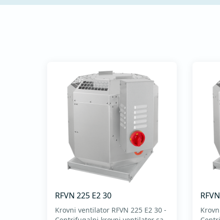
rad - Intuitivna tastatura
za podešavanje radnih
parametara...
RFVN 225 E2 30
RFVN
Krovni ventilator RFVN 225 E2 30 -
Krovn
Centrifugalni krovni ventilator sa
Centri