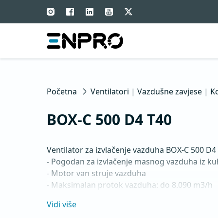
Početna
Ventilatori | Vazdušne zavjese | K
BOX-C 500 D4 T40
Ventilator za izvlačenje vazduha BOX-C 500 D4 
- Pogodan za izvlačenje masnog vazduha iz kuh
- Motor van struje vazduha

- Maksimalan protok vazduha: do 8.090 m3/h

- Za kontinualan rad sa temperaturama do 120 
Vidi više
- Unazad zakrivljeno radijalno radno kolo
