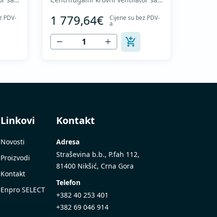
olom i
nazad zakrivljenim radnim kolom i
1 779,64€
z PDV-
Cijene su bez PDV-
Motor
vertikalnim izduvavanjem - Motor
a
malan
van struje vazduha - Maksimalan
/h -
protok vazduha: do 8.215 m3/h -
Za kontinualan rad sa
 Odvod
temperaturama do 120 °C - Odvod
om -
vazduha sa zaštitnom rešetkom -
Ventilatorsk...
Linkovi
Kontakt
Novosti
Adresa
Straševina b.b., P.fah 112,
Proizvodi
81400 Nikšić, Crna Gora
Kontakt
Telefon
Enpro SELECT
+382 40 253 401
+382 69 046 914