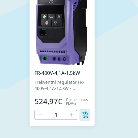
FR-400V-4,1A-1,5kW
Frekventni regulator FR-
400V-4,1A-1,5kW -
Frekventni regulator za
524,97€
Cijene su bez
upravljanje brzinom
PDV-a
ventilatora sa trofaznim
motorima -Napajanje 400V
-Nominalna struja 4,1A -
Nominalna snaga 1,5kW -
Jednostavna instalacija,
povezivanje i puštanje u