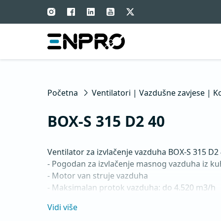
Početna
Ventilatori | Vazdušne zavjese | K
BOX-S 315 D2 40
Ventilator za izvlačenje vazduha BOX-S 315 D2 
- Pogodan za izvlačenje masnog vazduha iz kuh
- Motor van struje vazduha

- Maksimalan protok vazduha: do 4.520 m3/h

- Za kontinualan rad sa temperaturama do 120 
Vidi više
- Unazad zakrivljeno radijalno radno kolo
