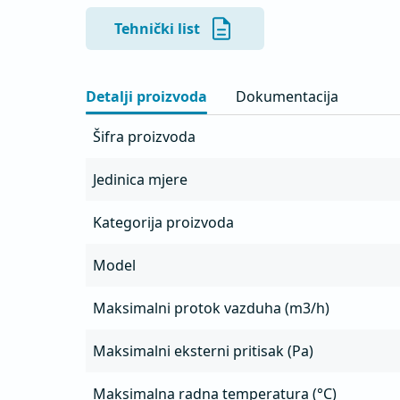
- Vertikalno izduvavanje

- Kućište sa dvostrukim zidom od pocinkovanog
Tehnički list
negorivom mineralnom vunom debljine 40mm
- Integrisana posuda za masnoće sa odvodom

- Mogućnost frekventnog upravljanja

Detalji proizvoda
Dokumentacija
- Opremljen montažnim šinama sa gumenim an
- Kružni priključak opremljen dvostrukim gum
Šifra proizvoda
- Ugrađena termička zaštita motora
Jedinica mjere
Kategorija proizvoda
Model
Maksimalni protok vazduha (m3/h)
Maksimalni eksterni pritisak (Pa)
Maksimalna radna temperatura (°C)