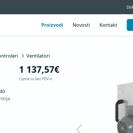
Do
Proizvodi
Novosti
Kontakt
ontroleri
Ventilatori
1 137,57€
Cijene su bez PDV-a
40

inja

°C
