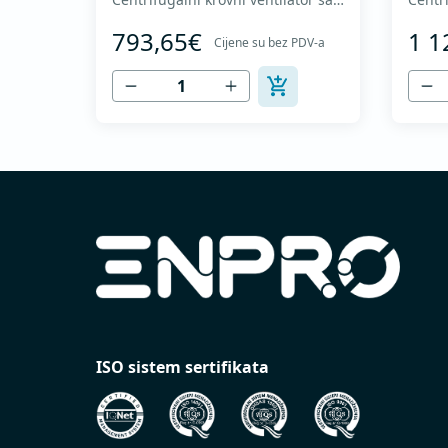
nazad zakrivljenim radnim kolom i
nazad
793,65€
1 1
vertikalnim izduvavanjem - Motor
verti
Cijene su bez PDV-a
van struje vazduha - Maksimalan
van s
protok vazduha: do 1.720 m3/h -
proto
Za kontinualan rad sa
Za ko
temperaturama do 120 °C - Odvod
tempe
vazduha sa zaštitnom rešetkom -
vazdu
Ventilatorsk...
Ventil
ISO sistem sertifikata