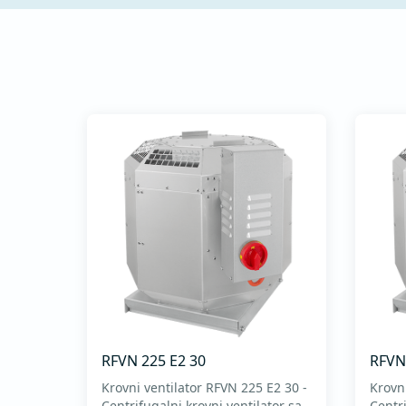
rad - Intuitivna tastatura
za podešavanje radnih
parametara...
RFVN 225 E2 30
RFVN
Krovni ventilator RFVN 225 E2 30 -
Krovn
Centrifugalni krovni ventilator sa
Centri