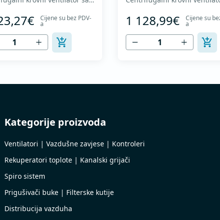
 zakrivljenim radnim kolom i
nazad zakrivljenim radnim k
23,27€
1 128,99€
Cijene su bez PDV-
Cijene su be
kalnim izduvavanjem - Motor
vertikalnim izduvavanjem - 
a
a
truje vazduha - Maksimalan
van struje vazduha - Maksi
k vazduha: do 3.860 m3/h -
protok vazduha: do 4.170 m3
ntinualan rad sa
Za kontinualan rad sa
raturama do 120 °C - Odvod
temperaturama do 120 °C -
ha sa zaštitnom rešetkom -
vazduha sa zaštitnom rešetk
atorsk...
Ventilatorsk...
Kategorije proizvoda
Ventilatori | Vazdušne zavjese | Kontroleri
Rekuperatori toplote | Kanalski grijači
Spiro sistem
Prigušivači buke | Filterske kutije
Distribucija vazduha