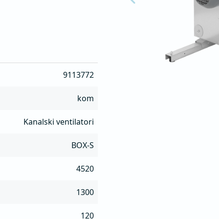
 čeličnog lima, obloženo 


tivibracionim osloncima

enim zaptivkama

9113772
kom
Kanalski ventilatori
BOX-S
4520
1300
120