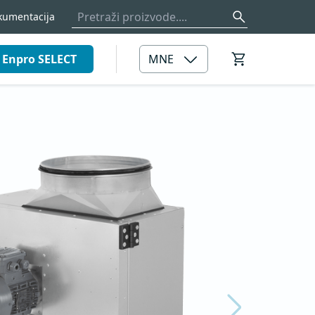
kumentacija
Enpro SELECT
MNE