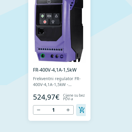
FR-400V-4,1A-1,5kW
Frekventni regulator FR-
400V-4,1A-1,5kW -
Frekventni regulator za
524,97€
Cijene su bez
upravljanje brzinom
PDV-a
ventilatora sa trofaznim
motorima -Napajanje 400V
-Nominalna struja 4,1A -
Nominalna snaga 1,5kW -
Jednostavna instalacija,
povezivanje i puštanje u