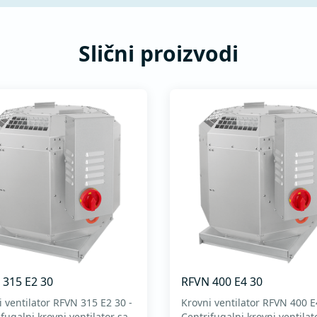
Slični proizvodi
 315 E2 30
RFVN 400 E4 30
i ventilator RFVN 315 E2 30 -
Krovni ventilator RFVN 400 E
fugalni krovni ventilator sa
Centrifugalni krovni ventilat