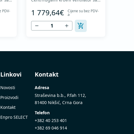
olom i
nazad zakrivljenim radnim kolom i
1 779,64€
z PDV-
Cijene su bez PDV-
Motor
vertikalnim izduvavanjem - Motor
a
malan
van struje vazduha - Maksimalan
/h -
protok vazduha: do 8.215 m3/h -
Za kontinualan rad sa
 Odvod
temperaturama do 120 °C - Odvod
om -
vazduha sa zaštitnom rešetkom -
Ventilatorsk...
Linkovi
Kontakt
Novosti
Adresa
Straševina b.b., P.fah 112,
Proizvodi
81400 Nikšić, Crna Gora
Kontakt
Telefon
Enpro SELECT
+382 40 253 401
+382 69 046 914