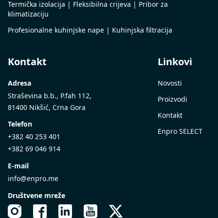
Termička izolacija | Fleksibilna crijeva | Pribor za
klimatizaciju
Profesionalne kuhinjske nape | Kuhinjska filtracija
Kontakt
Linkovi
Adresa
Novosti
Straševina b.b., P.fah 112,
Proizvodi
81400 Nikšić, Crna Gora
Kontakt
Telefon
Enpro SELECT
+382 40 253 401
+382 69 046 914
E-mail
info@enpro.me
Društvene mreže