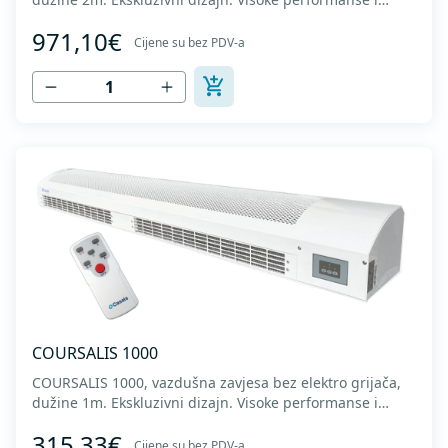
nizak nivo buke. Metalno kućište sa završnom obradom u
971,10€
sivoj boji. Napajanje 400V. Nominalna snaga elektro
Cijene su bez PDV-a
grijača 10.000W. Domet istrujavanja vazduha 3m. Radno
kolo od plastike (AS+fiberglass)...
COURSALIS 1000
COURSALIS 1000, vazdušna zavjesa bez elektro grijača,
dužine 1m. Ekskluzivni dizajn. Visoke performanse i
nizak nivo buke. Metalno kućište sa završnom obradom u
315,33€
sivoj boji. Motor 230V 50Hz. Radno kolo od plastike
Cijene su bez PDV-a