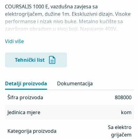
COURSALIS 1000 E, vazdušna zavjesa sa 
elektrogrijačem, dužine 1m. Ekskluzivni dizajn. Visoke 
performanse i nizak nivo buke. Metalno kućište sa 
završnom obradom u sivoj boji. Napajanje 400V. 
Nominalna snaga elektro grijača 4.400W. Domet 
Vidi više
istrujavanja vazduha 3m. Radno kolo od plastike 
(AS+fiberglass). Uključuje daljinski kontroler. 
Jednostavno podešavanje pravca istrujavanja vazduha. 
Tehnički list
Sa LED indikatorom rada.

Težina 19.1 kg
Detalji proizvoda
Dokumentacija
Šifra proizvoda
808000
Jedinica mjere
kom
Sa elektro
Kategorija proizvoda
grijačem