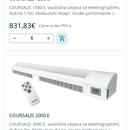
COURSALIS 1500 E, vazdušna zavjesa sa elektrogrijačem,
dužine 1.5m. Ekskluzivni dizajn. Visoke performanse i
nizak nivo buke. Metalno kućište sa završnom obradom u
831,83€
sivoj boji. Napajanje 400V. Nominalna snaga elektro
Cijene su bez PDV-a
grijača 5.500W. Domet istrujavanja vazduha 3m. Radno
kolo od plastike (AS+fiberglass...
COURSALIS 2000 E
COURSALIS 2000 E, vazdušna zavjesa sa elektrogrijačem,
dužine 2m. Ekskluzivni dizajn. Visoke performanse i