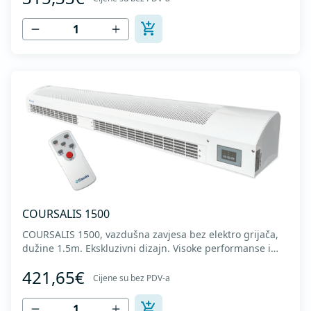
(AS+fiberglass). Uključuje daljinski kontroler. Jednostavno
podešavanje pravca istrujav...
COURSALIS 1500
COURSALIS 1500, vazdušna zavjesa bez elektro grijača,
dužine 1.5m. Ekskluzivni dizajn. Visoke performanse i
nizak nivo buke. Metalno kućište sa završnom obradom u
421,65€
sivoj boji. Motor 230V 50Hz. Radno kolo od plastike
Cijene su bez PDV-a
(AS+fiberglass). Uključuje daljinski kontroler. Jednostavno
podešavanje pravca istruj...