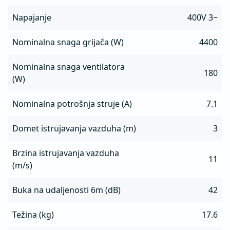
Napajanje
400V 3~
Nominalna snaga grijača (W)
4400
Nominalna snaga ventilatora
180
(W)
Nominalna potrošnja struje (A)
7.1
Domet istrujavanja vazduha (m)
3
Brzina istrujavanja vazduha
11
(m/s)
Buka na udaljenosti 6m (dB)
42
Težina (kg)
17.6