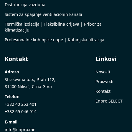
Distribucija vazduha
Sistem za spajanje ventilacionih kanala
Termička izolacija | Fleksibilna crijeva | Pribor za
klimatizaciju
Profesionalne kuhinjske nape | Kuhinjska filtracija
Kontakt
Linkovi
Adresa
Novosti
Straševina b.b., P.fah 112,
Proizvodi
81400 Nikšić, Crna Gora
Kontakt
Telefon
Enpro SELECT
+382 40 253 401
+382 69 046 914
E-mail
info@enpro.me