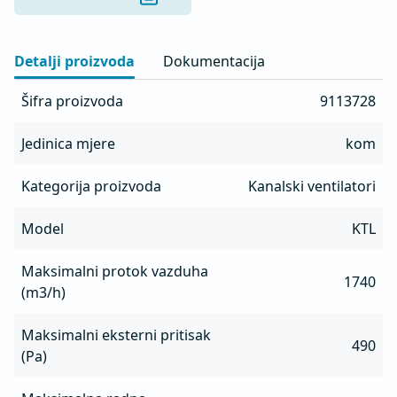
na kućištu

-Trodimenzionalno zakrivljene lopatice radnog kola i 
stator obezbjeđuju maksimalnu efikasnost

Detalji proizvoda
Dokumentacija
- Mogućnost upravljanja brzinom motora

- Ugrađena termička zaštita motora
Šifra proizvoda
9113728
Jedinica mjere
kom
Kategorija proizvoda
Kanalski ventilatori
Model
KTL
Maksimalni protok vazduha
1740
(m3/h)
Maksimalni eksterni pritisak
490
(Pa)