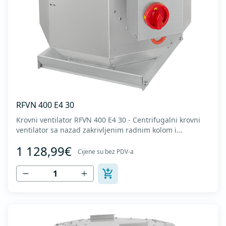
RFVN 400 E4 30
Krovni ventilator RFVN 400 E4 30 - Centrifugalni krovni
ventilator sa nazad zakrivljenim radnim kolom i
vertikalnim izduvavanjem - Motor van struje vazduha -
1 128,99€
Maksimalan protok vazduha: do 4.170 m3/h - Za
Cijene su bez PDV-a
kontinualan rad sa temperaturama do 120 °C - Odvod
vazduha sa zaštitnom rešetkom - Ventilatorsk...