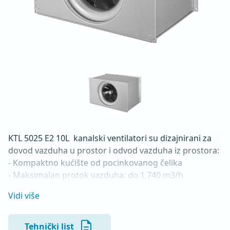
KTL 5025 E2 10L  kanalski ventilatori su dizajnirani za 
dovod vazduha u prostor i odvod vazduha iz prostora:

- Kompaktno kućište od pocinkovanog čelika

- Maksimalan protok vazduha: do 1.740 m3/h

- Za kontinualan rad sa temperaturama do 55 °C

Vidi više
- Mogućnost montaže u horizontalnom ili vertikalnom 
položaju

- Direktna instalacija na kanal preko 20mm prirubnice 
Tehnički list