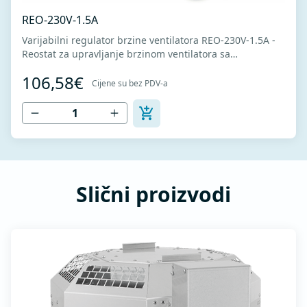
REO-230V-1.5A
Varijabilni regulator brzine ventilatora REO-230V-1.5A -
Reostat za upravljanje brzinom ventilatora sa
monofaznim motorima -Napajanje 230V -Nominalna
106,58€
snaga 1,5A - Namijenjen ventilatorima koji se mogu
Cijene su bez PDV-a
naponski kontrolisati - Potenciometar za podešavanje
brzine ventilatora - Brzina ventilatora...
Slični proizvodi