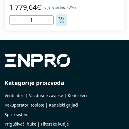
vertikalnim izduvavanjem - Motor van struje vazduha -
1 779,64€
Maksimalan protok vazduha: do 8.215 m3/h - Za
Cijene su bez PDV-a
kontinualan rad sa temperaturama do 120 °C - Odvod
vazduha sa zaštitnom rešetkom - Ventilatorsk...
Kategorije proizvoda
Ventilatori | Vazdušne zavjese | Kontroleri
Rekuperatori toplote | Kanalski grijači
Spiro sistem
Prigušivači buke | Filterske kutije