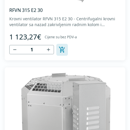
RFVN 315 E2 30
Krovni ventilator RFVN 315 E2 30 - Centrifugalni krovni
ventilator sa nazad zakrivljenim radnim kolom i
vertikalnim izduvavanjem - Motor van struje vazduha -
1 123,27€
Maksimalan protok vazduha: do 3.860 m3/h - Za
Cijene su bez PDV-a
kontinualan rad sa temperaturama do 120 °C - Odvod
vazduha sa zaštitnom rešetkom - Ventilatorsk...