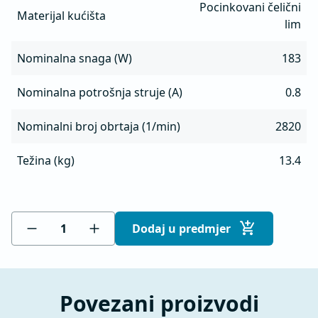
Pocinkovani čelični
Materijal kućišta
lim
Nominalna snaga (W)
183
Nominalna potrošnja struje (A)
0.8
Nominalni broj obrtaja (1/min)
2820
Težina (kg)
13.4
Dodaj u predmjer
Povezani proizvodi