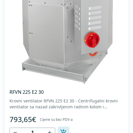
RFVN 225 E2 30
Krovni ventilator RFVN 225 E2 30 - Centrifugalni krovni
ventilator sa nazad zakrivljenim radnim kolom i
vertikalnim izduvavanjem - Motor van struje vazduha -
793,65€
Maksimalan protok vazduha: do 1.720 m3/h - Za
Cijene su bez PDV-a
kontinualan rad sa temperaturama do 120 °C - Odvod
vazduha sa zaštitnom rešetkom - Ventilatorsk...