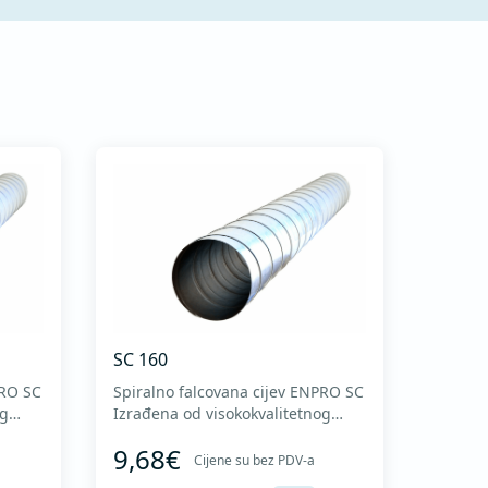
T EN 12237.
SC 160
PRO SC
Spiralno falcovana cijev ENPRO SC
og
Izrađena od visokokvalitetnog
 Z275
pocinkovanog lima DX51D + Z275
9,68€
adu sa
za hladno oblikovanje. U skladu sa
Cijene su bez PDV-a
I
standardima MEST EN 1506 I