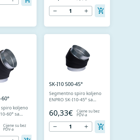
+ Z275 za hladno
. U skladu sa
oblikovanje i PVC
ma MEST EN
fleksibilne veze koja
T EN 12237.
sprečava prenos vibracija.
U SK-Zladu sa MEST EN
1506.
SK-I10 500-45°
Segmentno spiro koljeno
-60°
ENPRO SK-I10-45° sa
termičkom izolacijom
spiro koljeno
60,33€
Cijene su bez
debljine 10mm. Izrađeno
10-60° sa
PDV-a
od visokokvalitetnog
zolacijom
pocinkovanog lima DX51D
Cijene su bez
0mm. Izrađeno
PDV-a
+ Z275 za hladno
alitetnog
oblikovanje. U skladu sa
og lima DX51D