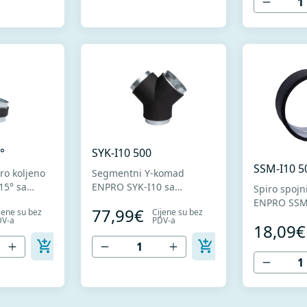
oblikovanje. U skladu sa
+ Z275 za h
standardima MEST EN
oblikovanje
1506 I MEST EN 12237.
standardi
1506 I MES
°
SYK-I10 500
SSM-I10 5
ro koljeno
Segmentni Y-komad
15° sa
ENPRO SYK-I10 sa
Spiro spojn
acijom
termičkom izolacijom
ENPRO SSM-
77,99€
jene su bez
Cijene su bez
. Izrađeno
debljine 10mm. Izrađeno
termičkom i
DV-a
PDV-a
18,09€
tetnog
od visokokvalitetnog
debljine 1
lima DX51D
pocinkovanog lima DX51D
od visokokv
no
+ Z275 za hladno
pocinkovan
skladu sa
oblikovanje. U skladu sa
+ Z275 za h
MEST EN
standardima MEST EN
oblikovanje
N 12237.
1506 I MEST EN 12237.
standardi