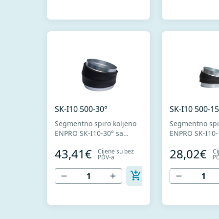
radi boljeg dihtovanja.
SK-I10 500-30°
SK-I10 500-15
Segmentno spiro koljeno
Segmentno spi
ENPRO SK-I10-30° sa
ENPRO SK-I10-
termičkom izolacijom
termičkom izol
43,41€
28,02€
Cijene su bez
Ci
debljine 10mm. Izrađeno
debljine 10mm
PDV-a
P
od visokokvalitetnog
od visokokvali
pocinkovanog lima DX51D
pocinkovanog 
+ Z275 za hladno
+ Z275 za hlad
oblikovanje. U skladu sa
oblikovanje. U 
standardima MEST EN
standardima 
1506 I MEST EN 12237.
1506 I MEST E