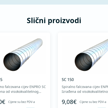
1506 I MES
Slični proizvodi
25
SC 150
lno falcovana cijev ENPRO SC
Spiralno falcovana cijev EN
ena od visokokvalitetnog
Izrađena od visokokvalitetn
kovanog lima DX51D + Z275
pocinkovanog lima DX51D +
0€
9,08€
adno oblikovanje. U skladu sa
za hladno oblikovanje. U skl
Cijene su bez PDV-a
Cijene su bez PDV-a
ardima MEST EN 1506 I
standardima MEST EN 1506 