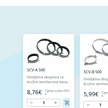
SCV-A 500
SCV-B 500
Dvodjelna obujmica za
Dvodjelna obu
kružne ventilacione kanale
kružne ventila
ENPRO SCV-A Sa
ENPRO SCV-B Bez
8,76€
Cijene su bez PDV-
amortizacionom gumom i
5,99€
Cije
amortizacione
a
a
navrtkom za navojnu
navrtkom za n
šipku. Omogućava brzu
šipku. Omoguć
montažu zahvaljujući
montažu zahval