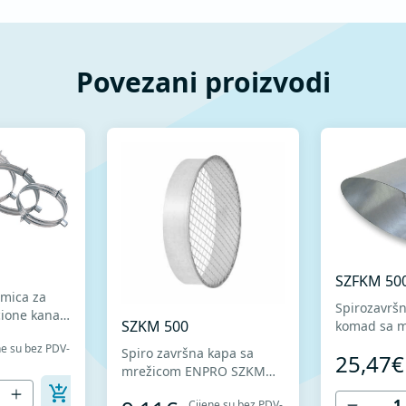
Povezani proizvodi
SZFKM 50
jmica za
Spirozavršn
cione kanale
SZKM 500
komad sa 
ENPRO SZF
ne su bez PDV-
 gume, sa
Spiro završna kapa sa
25,47€
od visokokv
avojnu
mrežicom ENPRO SZKM
pocinkovan
ava brzu
Izrađena od
+ Z275 za h
Cijene su bez PDV-
jujući