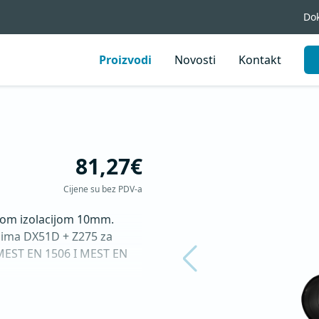
Do
Proizvodi
Novosti
Kontakt
81,27€
Cijene su bez PDV-a
kom izolacijom 10mm.

lima DX51D + Z275 za 
MEST EN 1506 I MEST EN 