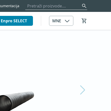
kumentacija
Enpro SELECT
MNE