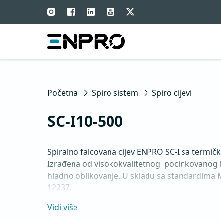
Početna
Spiro sistem
Spiro cijevi
SC-I10-500
Spiralno falcovana cijev ENPRO SC-I sa termič
Izrađena od visokokvalitetnog  pocinkovanog 
hladno oblikovanje. U skladu sa standardima 
12237.
Vidi više