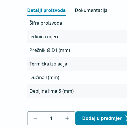
Detalji proizvoda
Dokumentacija
Šifra proizvoda
Jedinica mjere
Prečnik Ø D1 (mm)
Termička izolacija
Dužina l (mm)
Debljina lima δ (mm)
Dodaj u predmjer