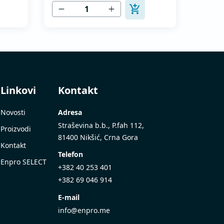
MEST EN 12237.
Linkovi
Kontakt
Novosti
Adresa
Straševina b.b., P.fah 112,
Proizvodi
81400 Nikšić, Crna Gora
Kontakt
Telefon
Enpro SELECT
+382 40 253 401
+382 69 046 914
E-mail
info@enpro.me