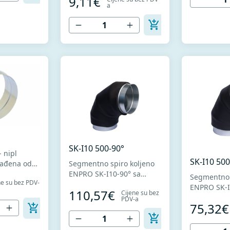
9,11€
visokokvalitetnog
a
oblikovanje
sistemu
pocinkovanog lima DX51D
standardi
+ Z275 za hladno
1506 I MES
oblikovanje. U skladu sa
standardima MEST EN
1506 I MEST EN 12237.
SK-I10 500-90°
- nipl
SK-I10 500
Segmentno spiro koljeno
nog
ENPRO SK-I10-90° sa
Segmentno 
ne su bez PDV-
lima DX51D
termičkom izolacijom
ENPRO SK-I
110,57€
Cijene su bez
no
debljine 10mm. Izrađeno
termičkom i
PDV-a
skladu sa
od visokokvalitetnog
75,32€
debljine 1
MEST EN
pocinkovanog lima DX51D
od visokokv
N 12237.
+ Z275 za hladno
pocinkovan