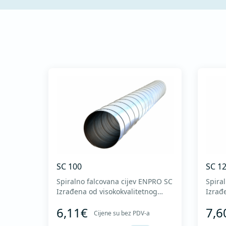
SC 100
SC 1
Spiralno falcovana cijev ENPRO SC
Spira
Izrađena od visokokvalitetnog
Izrađ
pocinkovanog lima DX51D + Z275
pocin
6,11€
7,6
za hladno oblikovanje. U skladu sa
za hl
Cijene su bez PDV-a
standardima MEST EN 1506 I
stand