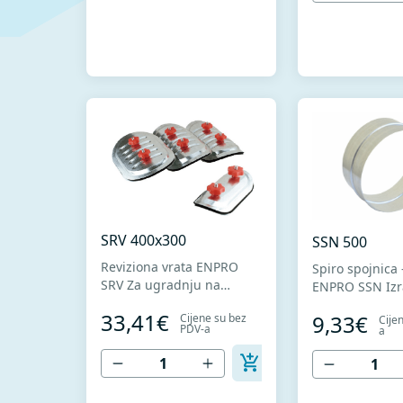
konstrukciji i sistemu
konstrukciji i 
spajanja. Amortizaciona
spajanja.
guma sprečava pojavu
buke i vibracija.
SRV 400x300
SSN 500
Reviziona vrata ENPRO
Spiro spojnica 
SRV Za ugradnju na
ENPRO SSN Izrađena od
spiralno falcovanim
visokokvalitet
33,41€
9,33€
Cijene su bez
Cije
cijevima. Omogućavaju
pocinkovanog 
PDV-a
a
slobodan pristup sistemu
+ Z275 za hlad
ventilacije za potrebe
oblikovanje. U 
opravki i održavanja. U
standardima 
kompletu sa zaptivkom
1506 I MEST E