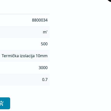
8800034
m'
500
Termička izolacija 10mm
3000
0.7