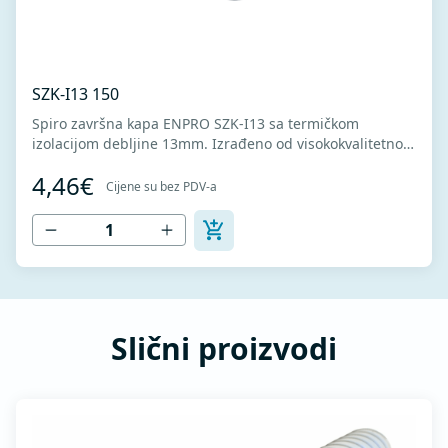
SZK-I13 150
Spiro završna kapa ENPRO SZK-I13 sa termičkom
izolacijom debljine 13mm. Izrađeno od visokokvalitetnog
pocinkovanog lima DX51D + Z275 za hladno oblikovanje.
4,46€
U skladu sa standardima MEST EN 1506 I MEST EN
Cijene su bez PDV-a
12237.
Slični proizvodi