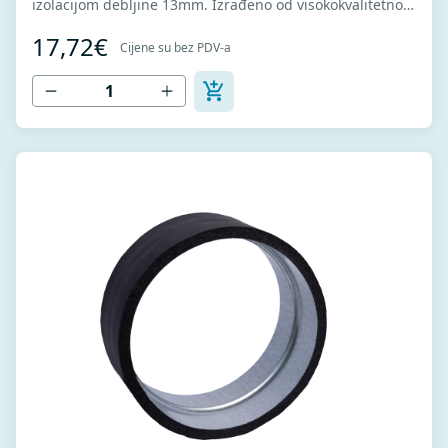
izolacijom debljine 13mm. Izrađeno od visokokvalitetnog
pocinkovanog lima DX51D + Z275 za hladno oblikovanje.
17,72€
U skladu sa standardima MEST EN 1506 I MEST EN
Cijene su bez PDV-a
12237.