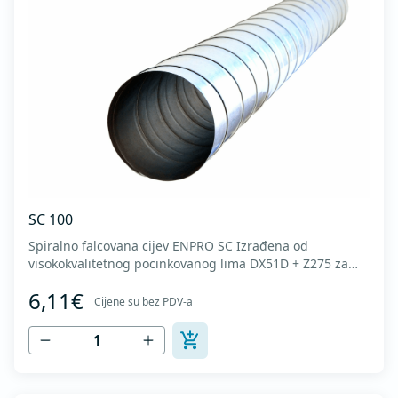
SC 100
Spiralno falcovana cijev ENPRO SC Izrađena od
visokokvalitetnog pocinkovanog lima DX51D + Z275 za
hladno oblikovanje. U skladu sa standardima MEST EN
6,11€
1506 I MEST EN 12237.
Cijene su bez PDV-a