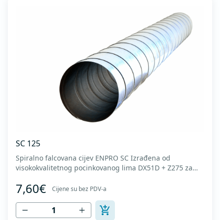
SC 125
Spiralno falcovana cijev ENPRO SC Izrađena od
visokokvalitetnog pocinkovanog lima DX51D + Z275 za
hladno oblikovanje. U skladu sa standardima MEST EN
7,60€
1506 I MEST EN 12237.
Cijene su bez PDV-a