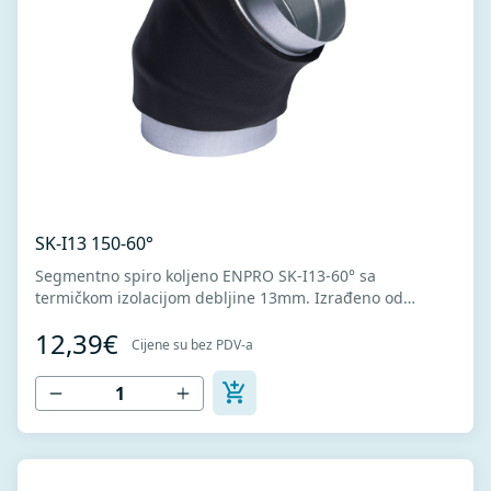
SK-I13 150-60°
Segmentno spiro koljeno ENPRO SK-I13-60° sa
termičkom izolacijom debljine 13mm. Izrađeno od
visokokvalitetnog pocinkovanog lima DX51D + Z275 za
12,39€
hladno oblikovanje. U skladu sa standardima MEST EN
Cijene su bez PDV-a
1506 I MEST EN 12237.