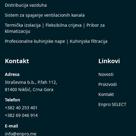
Distribucija vazduha
Sistem za spajanje ventilacionih kanala
Termička izolacija | Fleksibilna crijeva | Pribor za
klimatizaciju
Profesionalne kuhinjske nape | Kuhinjska filtracija
Kontakt
Linkovi
Adresa
Novosti
Straševina b.b., P.fah 112,
Proizvodi
81400 Nikšić, Crna Gora
Kontakt
Telefon
Enpro SELECT
+382 40 253 401
+382 69 046 914
E-mail
info@enpro.me