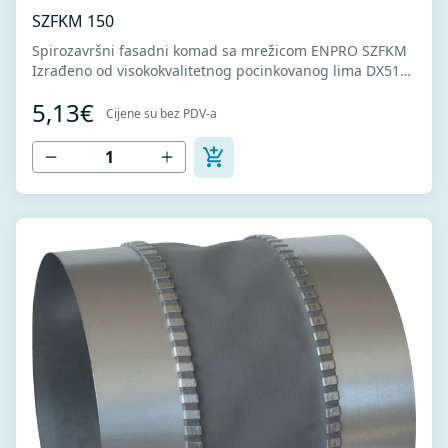
SZFKM 150
Spirozavršni fasadni komad sa mrežicom ENPRO SZFKM
Izrađeno od visokokvalitetnog pocinkovanog lima DX51D
+ Z275 za hladno oblikovanje. U skladu sa standardima
5,13€
MEST EN 1506 I MEST EN 12237.
Cijene su bez PDV-a