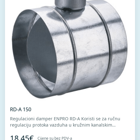
RD-A 150
Regulacioni damper ENPRO RD-A Koristi se za ručnu
regulaciju protoka vazduha u kružnim kanalskim
sistemima. Regulator protoka je sa skalom zatvorenosti
18,45€
klapne.Izrađen od visokokvalitetnog pocinkovanog lima
Cijene su bez PDV-a