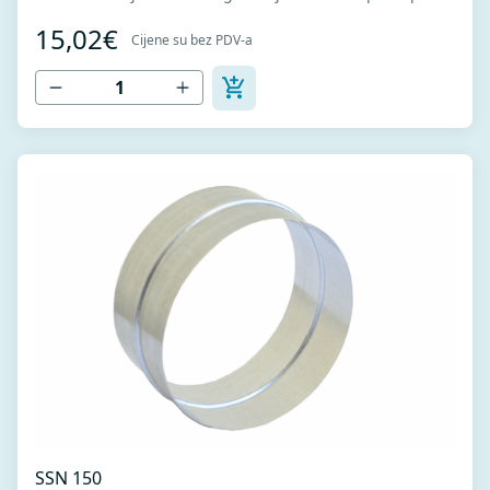
sistemu ventilacije za potrebe opravki i održavanja. U
15,02€
kompletu sa zaptivkom radi boljeg dihtovanja.
Cijene su bez PDV-a
SSN 150