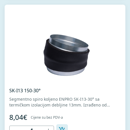
SK-I13 150-30°
Segmentno spiro koljeno ENPRO SK-I13-30° sa
termičkom izolacijom debljine 13mm. Izrađeno od
visokokvalitetnog pocinkovanog lima DX51D + Z275 za
8,04€
hladno oblikovanje. U skladu sa standardima MEST EN
Cijene su bez PDV-a
1506 I MEST EN 12237.