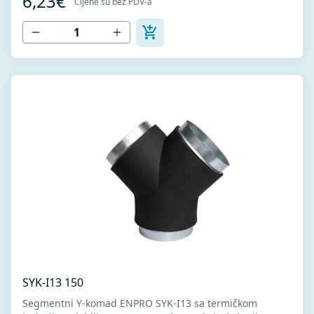
6,23€
Cijene su bez PDV-a
1506 I MEST EN 12237.
SYK-I13 150
Segmentni Y-komad ENPRO SYK-I13 sa termičkom