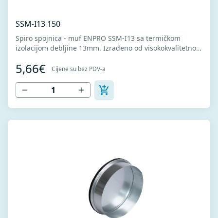
SSM-I13 150
Spiro spojnica - muf ENPRO SSM-I13 sa termičkom
izolacijom debljine 13mm. Izrađeno od visokokvalitetnog
pocinkovanog lima DX51D + Z275 za hladno oblikovanje.
5,66€
U skladu sa standardima MEST EN 1506 I MEST EN
Cijene su bez PDV-a
12237.