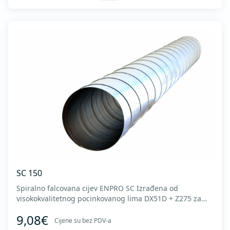
SC 150
Spiralno falcovana cijev ENPRO SC Izrađena od
visokokvalitetnog pocinkovanog lima DX51D + Z275 za
hladno oblikovanje. U skladu sa standardima MEST EN
9,08€
1506 I MEST EN 12237.
Cijene su bez PDV-a