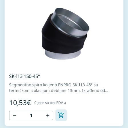
SK-I13 150-45°
Segmentno spiro koljeno ENPRO SK-I13-45° sa
termičkom izolacijom debljine 13mm. Izrađeno od
visokokvalitetnog pocinkovanog lima DX51D + Z275 za
10,53€
hladno oblikovanje. U skladu sa standardima MEST EN
Cijene su bez PDV-a
1506 I MEST EN 12237.