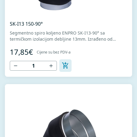
SK-I13 150-90°
Segmentno spiro koljeno ENPRO SK-I13-90° sa
termičkom izolacijom debljine 13mm. Izrađeno od
visokokvalitetnog pocinkovanog lima DX51D + Z275 za
17,85€
hladno oblikovanje. U skladu sa standardima MEST EN
Cijene su bez PDV-a
1506 I MEST EN 12237.