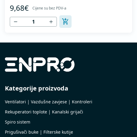
hladno oblikovanje. U skladu sa standardima MEST EN
9,68€
1506 I MEST EN 12237.
Cijene su bez PDV-a
Kategorije proizvoda
Ventilatori | Vazdušne zavjese | Kontroleri
Rekuperatori toplote | Kanalski grijači
Spiro sistem
Prigušivači buke | Filterske kutije