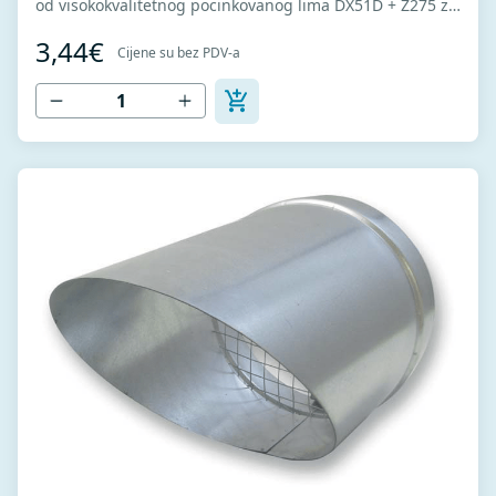
od visokokvalitetnog pocinkovanog lima DX51D + Z275 za
hladno oblikovanje. U skladu sa standardima MEST EN
3,44€
1506 I MEST EN 12237.
Cijene su bez PDV-a