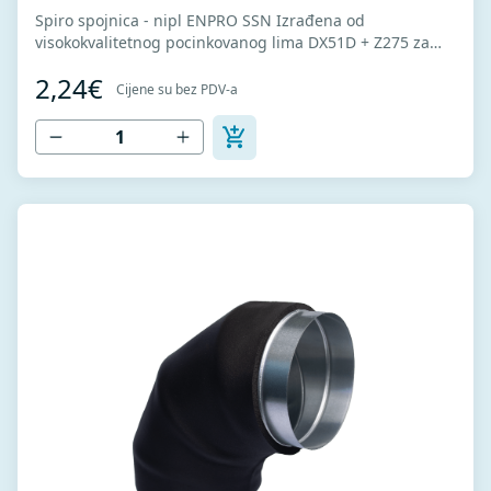
Spiro spojnica - nipl ENPRO SSN Izrađena od
visokokvalitetnog pocinkovanog lima DX51D + Z275 za
hladno oblikovanje. U skladu sa standardima MEST EN
2,24€
1506 I MEST EN 12237.
Cijene su bez PDV-a