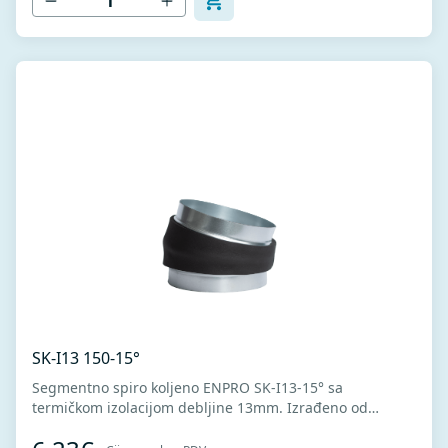
SK-I13 150-15°
Segmentno spiro koljeno ENPRO SK-I13-15° sa
termičkom izolacijom debljine 13mm. Izrađeno od
visokokvalitetnog pocinkovanog lima DX51D + Z275 za
hladno oblikovanje. U skladu sa standardima MEST EN