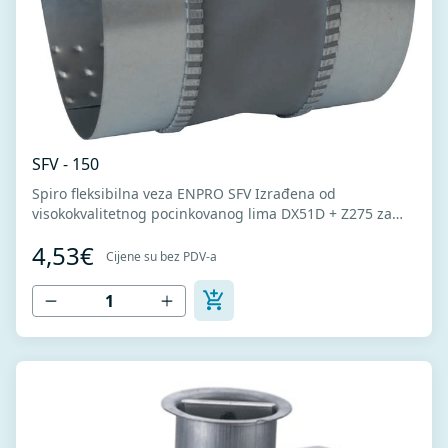
SFV - 150
Spiro fleksibilna veza ENPRO SFV Izrađena od
visokokvalitetnog pocinkovanog lima DX51D + Z275 za
hladno oblikovanje i PVC fleksibilne veze koja sprečava
4,53€
prenos vibracija. U SK-Zladu sa MEST EN 1506.
Cijene su bez PDV-a