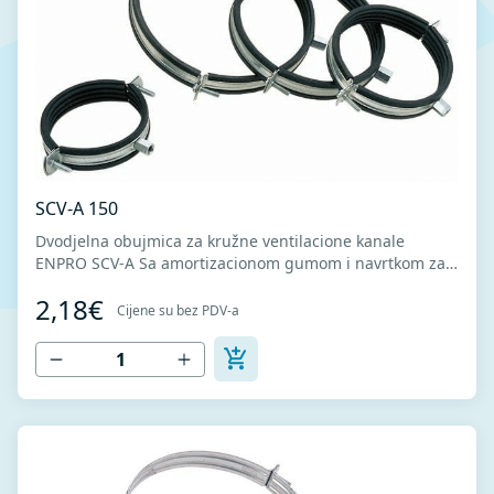
SCV-A 150
Dvodjelna obujmica za kružne ventilacione kanale
ENPRO SCV-A Sa amortizacionom gumom i navrtkom za
navojnu šipku. Omogućava brzu montažu zahvaljujući
2,18€
konstrukciji i sistemu spajanja. Amortizaciona guma
Cijene su bez PDV-a
sprečava pojavu buke i vibracija.