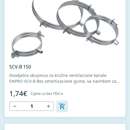
SCV-B 150
Dvodjelna obujmica za kružne ventilacione kanale
ENPRO SCV-B Bez amortizacione gume, sa navrtkom za
navojnu šipku. Omogućava brzu montažu zahvaljujući
1,74€
konstrukciji i sistemu spajanja.
Cijene su bez PDV-a