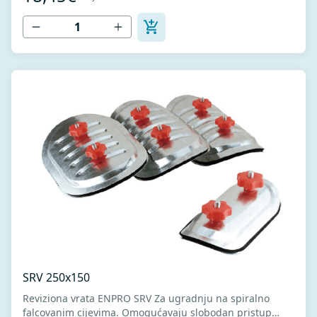
DX51D za hladno oblikovanje.
SRV 250x150
Reviziona vrata ENPRO SRV Za ugradnju na spiralno
falcovanim cijevima. Omogućavaju slobodan pristup