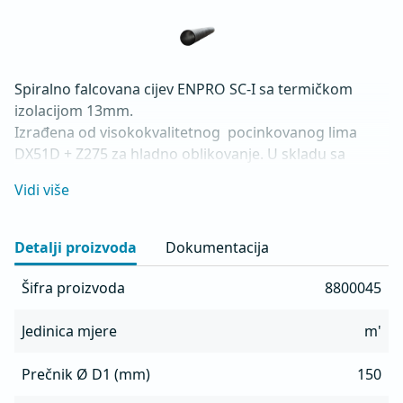
Spiralno falcovana cijev ENPRO SC-I sa termičkom 
izolacijom 13mm.

Izrađena od visokokvalitetnog  pocinkovanog lima 
DX51D + Z275 za hladno oblikovanje. U skladu sa 
standardima MEST EN 1506 I MEST EN 12237.
Vidi više
Detalji proizvoda
Dokumentacija
Šifra proizvoda
8800045
Jedinica mjere
m'
Prečnik Ø D1 (mm)
150