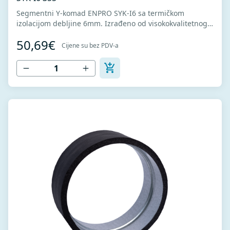
Segmentni Y-komad ENPRO SYK-I6 sa termičkom
izolacijom debljine 6mm. Izrađeno od visokokvalitetnog
pocinkovanog lima DX51D + Z275 za hladno oblikovanje.
50,69€
U skladu sa standardima MEST EN 1506 I MEST EN
Cijene su bez PDV-a
12237.