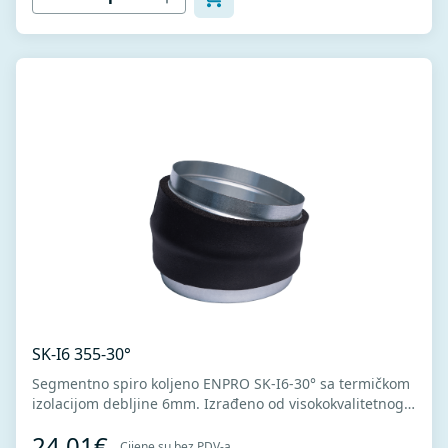
SK-I6 355-30°
Segmentno spiro koljeno ENPRO SK-I6-30° sa termičkom
izolacijom debljine 6mm. Izrađeno od visokokvalitetnog
pocinkovanog lima DX51D + Z275 za hladno oblikovanje.
24,01€
U skladu sa standardima MEST EN 1506 I MEST EN
Cijene su bez PDV-a