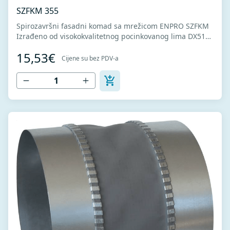
SZFKM 355
Spirozavršni fasadni komad sa mrežicom ENPRO SZFKM
Izrađeno od visokokvalitetnog pocinkovanog lima DX51D
+ Z275 za hladno oblikovanje. U skladu sa standardima
15,53€
MEST EN 1506 I MEST EN 12237.
Cijene su bez PDV-a