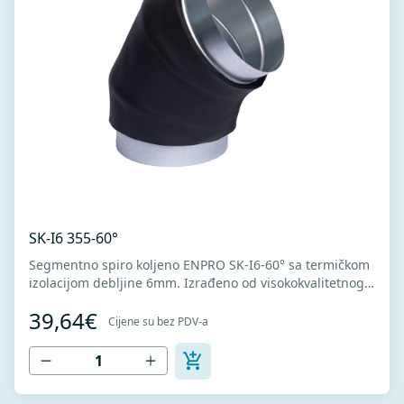
SK-I6 355-60°
Segmentno spiro koljeno ENPRO SK-I6-60° sa termičkom
izolacijom debljine 6mm. Izrađeno od visokokvalitetnog
pocinkovanog lima DX51D + Z275 za hladno oblikovanje.
39,64€
U skladu sa standardima MEST EN 1506 I MEST EN
Cijene su bez PDV-a
12237.