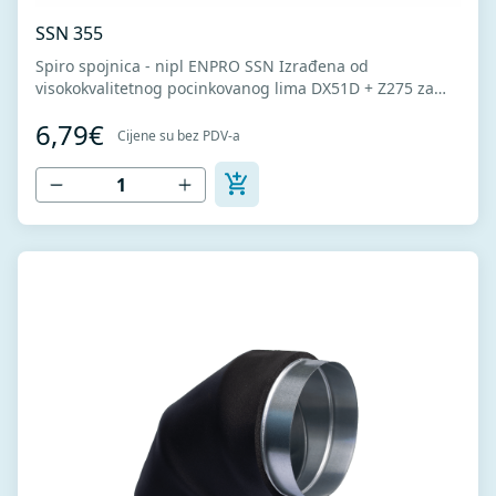
SSN 355
Spiro spojnica - nipl ENPRO SSN Izrađena od
visokokvalitetnog pocinkovanog lima DX51D + Z275 za
hladno oblikovanje. U skladu sa standardima MEST EN
6,79€
1506 I MEST EN 12237.
Cijene su bez PDV-a