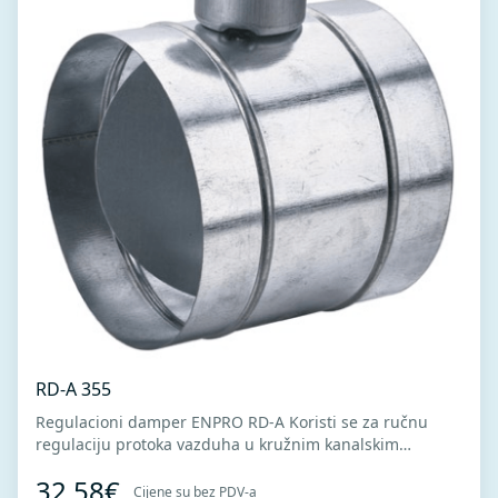
RD-A 355
Regulacioni damper ENPRO RD-A Koristi se za ručnu
regulaciju protoka vazduha u kružnim kanalskim
sistemima. Regulator protoka je sa skalom zatvorenosti
32,58€
klapne.Izrađen od visokokvalitetnog pocinkovanog lima
Cijene su bez PDV-a