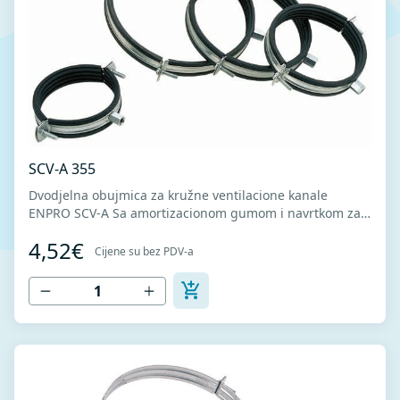
SCV-A 355
Dvodjelna obujmica za kružne ventilacione kanale
ENPRO SCV-A Sa amortizacionom gumom i navrtkom za
navojnu šipku. Omogućava brzu montažu zahvaljujući
4,52€
konstrukciji i sistemu spajanja. Amortizaciona guma
Cijene su bez PDV-a
sprečava pojavu buke i vibracija.