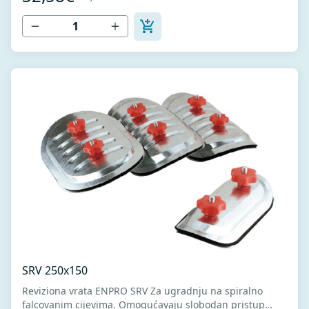
DX51D za hladno oblikovanje.
SRV 250x150
Reviziona vrata ENPRO SRV Za ugradnju na spiralno
falcovanim cijevima. Omogućavaju slobodan pristup