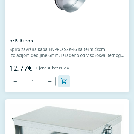
SZK-I6 355
Spiro završna kapa ENPRO SZK-I6 sa termičkom
izolacijom debljine 6mm. Izrađeno od visokokvalitetnog
pocinkovanog lima DX51D + Z275 za hladno oblikovanje.
12,77€
U skladu sa standardima MEST EN 1506 I MEST EN
Cijene su bez PDV-a
12237.