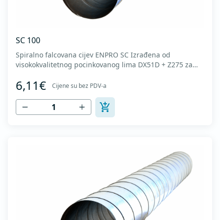
SC 100
Spiralno falcovana cijev ENPRO SC Izrađena od
visokokvalitetnog pocinkovanog lima DX51D + Z275 za
hladno oblikovanje. U skladu sa standardima MEST EN
6,11€
1506 I MEST EN 12237.
Cijene su bez PDV-a