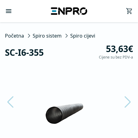
Početna
Spiro sistem
Spiro cijevi
53,63€
SC-I6-355
Cijene su bez PDV-a