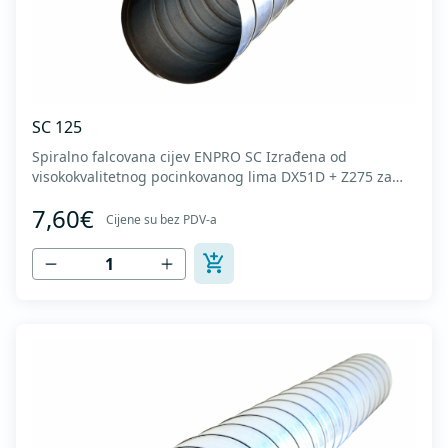
SC 125
Spiralno falcovana cijev ENPRO SC Izrađena od
visokokvalitetnog pocinkovanog lima DX51D + Z275 za
hladno oblikovanje. U skladu sa standardima MEST EN
7,60€
1506 I MEST EN 12237.
Cijene su bez PDV-a