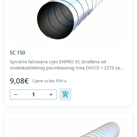
SC 150
Spiralno falcovana cijev ENPRO SC Izrađena od
visokokvalitetnog pocinkovanog lima DX51D + Z275 za
hladno oblikovanje. U skladu sa standardima MEST EN
9,08€
1506 I MEST EN 12237.
Cijene su bez PDV-a