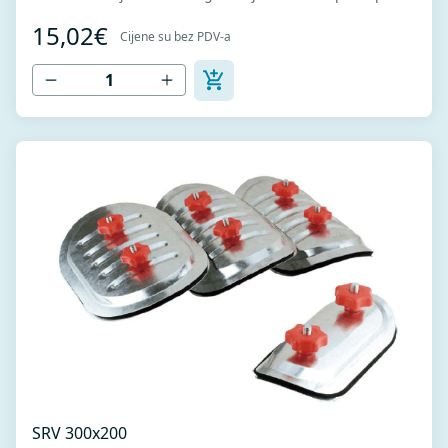
sistemu ventilacije za potrebe opravki i održavanja. U
15,02€
kompletu sa zaptivkom radi boljeg dihtovanja.
Cijene su bez PDV-a
SRV 300x200