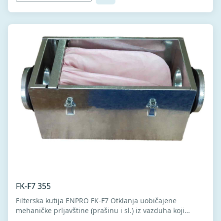
FK-F7 355
Filterska kutija ENPRO FK-F7 Otklanja uobičajene
mehaničke prljavštine (prašinu i sl.) iz vazduha koji
dospiju u sistem ventilacije. Kućište izrađeno od