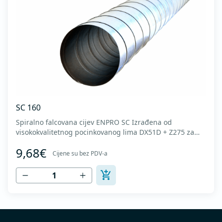
SC 160
Spiralno falcovana cijev ENPRO SC Izrađena od
visokokvalitetnog pocinkovanog lima DX51D + Z275 za
hladno oblikovanje. U skladu sa standardima MEST EN
9,68€
1506 I MEST EN 12237.
Cijene su bez PDV-a