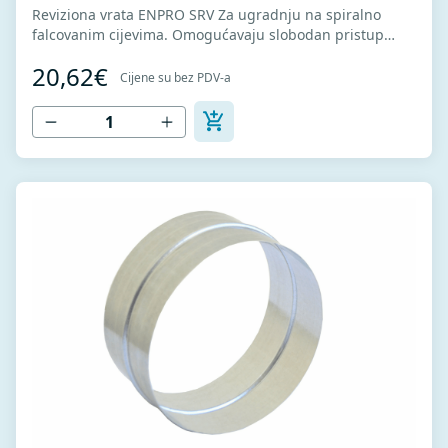
Reviziona vrata ENPRO SRV Za ugradnju na spiralno
falcovanim cijevima. Omogućavaju slobodan pristup
sistemu ventilacije za potrebe opravki i održavanja. U
20,62€
kompletu sa zaptivkom radi boljeg dihtovanja.
Cijene su bez PDV-a