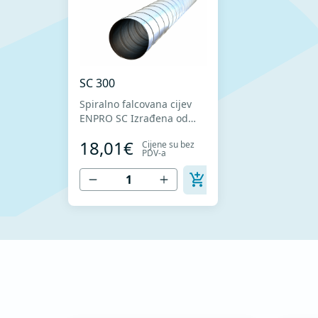
SC 300
Spiralno falcovana cijev
ENPRO SC Izrađena od
visokokvalitetnog
18,01€
Cijene su bez
pocinkovanog lima DX51D
PDV-a
+ Z275 za hladno
oblikovanje. U skladu sa
standardima MEST EN
1506 I MEST EN 12237.