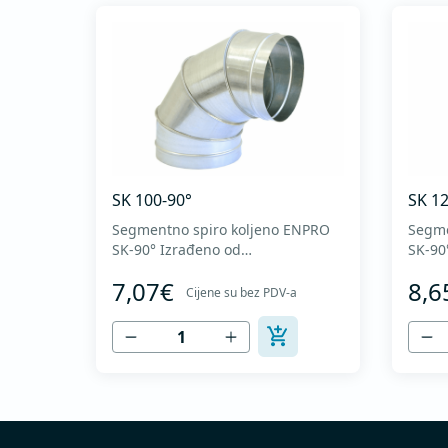
SK 100-90°
SK 12
Segmentno spiro koljeno ENPRO
Segme
SK-90° Izrađeno od
SK-90° Izrađeno
visokokvalitetnog pocinkovanog
visokokval
7,07€
8,6
lima DX51D + Z275 za hladno
lima 
Cijene su bez PDV-a
oblikovanje. U skladu sa
oblik
standardima MEST EN 1506 I
stand
MEST EN 12237.
MEST 