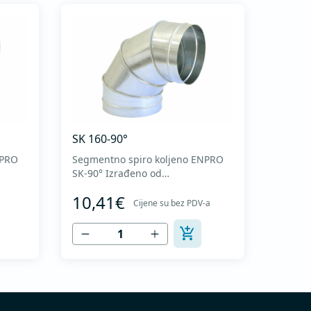
SK 160-90°
NPRO
Segmentno spiro koljeno ENPRO
SK-90° Izrađeno od
visokokvalitetnog pocinkovanog
10,41€
o
lima DX51D + Z275 za hladno
Cijene su bez PDV-a
oblikovanje. U skladu sa
I
standardima MEST EN 1506 I
MEST EN 12237.