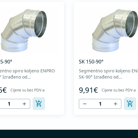
5-90°
SK 150-90°
ntno spiro koljeno ENPRO
Segmentno spiro koljeno E
 od
SK-90° Izrađeno od
itetnog pocinkovanog
visokokvalitetnog pocinkovanog
5€
9,91€
DX51D + Z275 za hladno
lima DX51D + Z275 za hladn
Cijene su bez PDV-a
Cijene su bez PDV-a
ovanje. U skladu sa
oblikovanje. U skladu sa
ardima MEST EN 1506 I
standardima MEST EN 1506 
EN 12237.
MEST EN 12237.