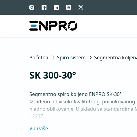
Početna
Spiro sistem
Segmentna koljen
SK 300-30°
Segmentno spiro koljeno ENPRO SK-30° 

Izrađeno od visokokvalitetnog  pocinkovanog 
hladno oblikovanje. U skladu sa standardima 
12237.
Vidi više