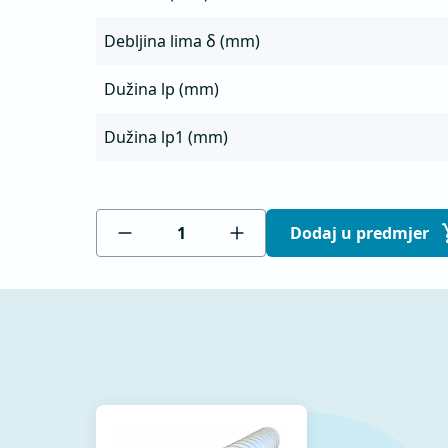
Debljina lima δ (mm)
Dužina lp (mm)
Dužina lp1 (mm)
Dodaj u predmjer