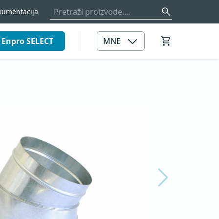
kumentacija
Enpro SELECT
MNE