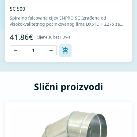
SC 500
Spiralno falcovana cijev ENPRO SC Izrađena od
visokokvalitetnog pocinkovanog lima DX51D + Z275 za
hladno oblikovanje. U skladu sa standardima MEST EN
41,86€
1506 I MEST EN 12237.
Cijene su bez PDV-a
Slični proizvodi