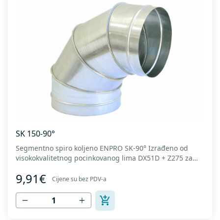
SK 150-90°
Segmentno spiro koljeno ENPRO SK-90° Izrađeno od
visokokvalitetnog pocinkovanog lima DX51D + Z275 za
hladno oblikovanje. U skladu sa standardima MEST EN
9,91€
1506 I MEST EN 12237.
Cijene su bez PDV-a