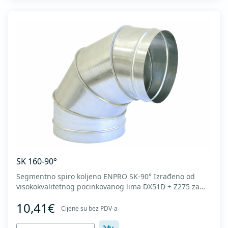
SK 160-90°
Segmentno spiro koljeno ENPRO SK-90° Izrađeno od
visokokvalitetnog pocinkovanog lima DX51D + Z275 za
hladno oblikovanje. U skladu sa standardima MEST EN
10,41€
1506 I MEST EN 12237.
Cijene su bez PDV-a