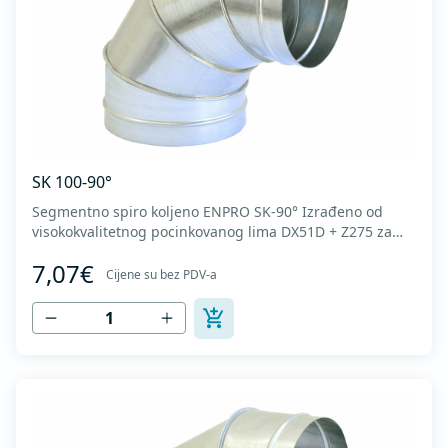
SK 100-90°
Segmentno spiro koljeno ENPRO SK-90° Izrađeno od
visokokvalitetnog pocinkovanog lima DX51D + Z275 za
hladno oblikovanje. U skladu sa standardima MEST EN
7,07€
1506 I MEST EN 12237.
Cijene su bez PDV-a