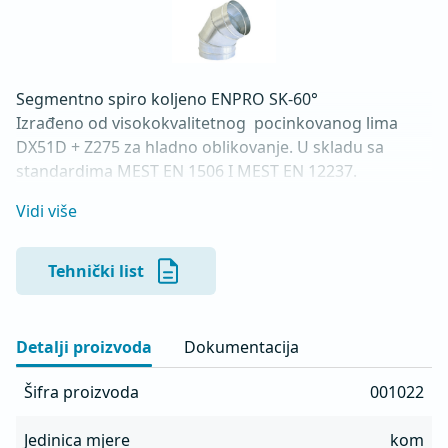
Segmentno spiro koljeno ENPRO SK-60° 

Izrađeno od visokokvalitetnog  pocinkovanog lima 
DX51D + Z275 za hladno oblikovanje. U skladu sa 
standardima MEST EN 1506 I MEST EN 12237.
Vidi više
Tehnički list
Detalji proizvoda
Dokumentacija
Šifra proizvoda
001022
Jedinica mjere
kom