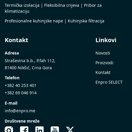
Termička izolacija | Fleksibilna crijeva | Pribor za
klimatizaciju
Profesionalne kuhinjske nape | Kuhinjska filtracija
Kontakt
Linkovi
Adresa
Novosti
Straševina b.b., P.fah 112,
Proizvodi
81400 Nikšić, Crna Gora
Kontakt
Telefon
Enpro SELECT
+382 40 253 401
+382 69 046 914
E-mail
info@enpro.me
Društvene mreže