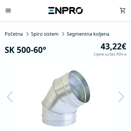
Početna
Spiro sistem
Segmentna koljena
43,22€
SK 500-60°
Cijene su bez PDV-a