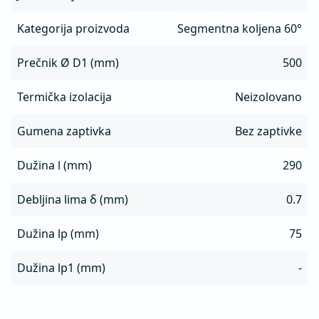
Kategorija proizvoda
Segmentna koljena 60°
Prečnik Ø D1 (mm)
500
Termička izolacija
Neizolovano
Gumena zaptivka
Bez zaptivke
Dužina l (mm)
290
Debljina lima δ (mm)
0.7
Dužina lp (mm)
75
Dužina lp1 (mm)
-