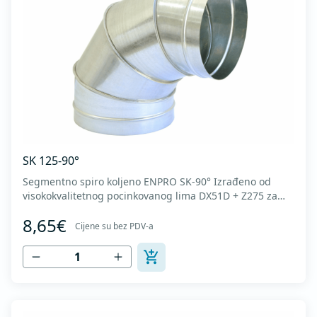
SK 125-90°
Segmentno spiro koljeno ENPRO SK-90° Izrađeno od
visokokvalitetnog pocinkovanog lima DX51D + Z275 za
hladno oblikovanje. U skladu sa standardima MEST EN
8,65€
1506 I MEST EN 12237.
Cijene su bez PDV-a