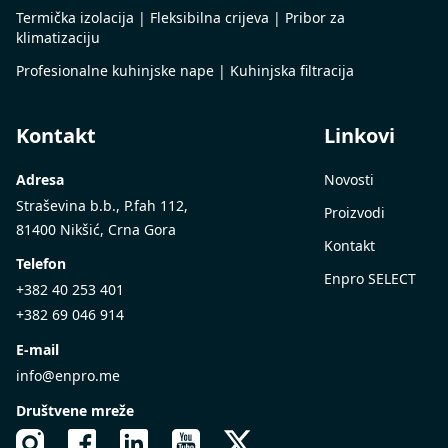
Termička izolacija | Fleksibilna crijeva | Pribor za
klimatizaciju
Profesionalne kuhinjske nape | Kuhinjska filtracija
Kontakt
Linkovi
Adresa
Novosti
Straševina b.b., P.fah 112,
Proizvodi
81400 Nikšić, Crna Gora
Kontakt
Telefon
Enpro SELECT
+382 40 253 401
+382 69 046 914
E-mail
info@enpro.me
Društvene mreže