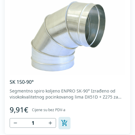
SK 150-90°
Segmentno spiro koljeno ENPRO SK-90° Izrađeno od
visokokvalitetnog pocinkovanog lima DX51D + Z275 za
hladno oblikovanje. U skladu sa standardima MEST EN
9,91€
1506 I MEST EN 12237.
Cijene su bez PDV-a