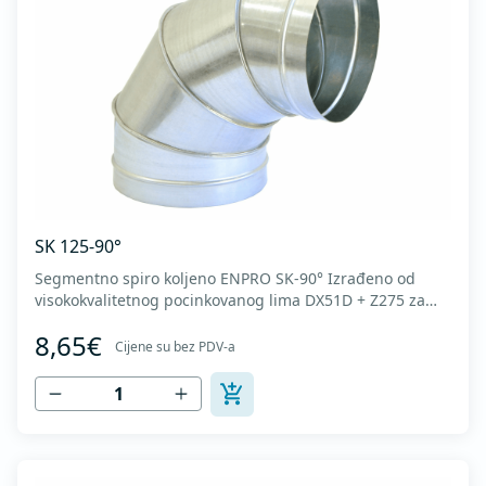
SK 125-90°
Segmentno spiro koljeno ENPRO SK-90° Izrađeno od
visokokvalitetnog pocinkovanog lima DX51D + Z275 za
hladno oblikovanje. U skladu sa standardima MEST EN
8,65€
1506 I MEST EN 12237.
Cijene su bez PDV-a