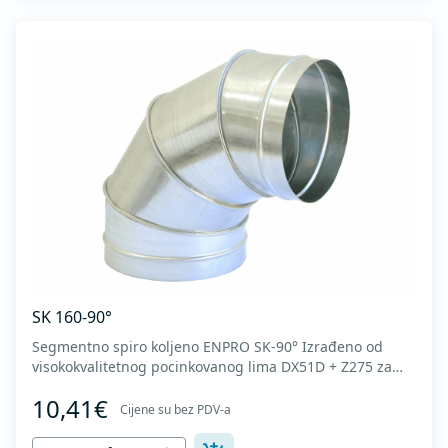
SK 160-90°
Segmentno spiro koljeno ENPRO SK-90° Izrađeno od
visokokvalitetnog pocinkovanog lima DX51D + Z275 za
hladno oblikovanje. U skladu sa standardima MEST EN
10,41€
1506 I MEST EN 12237.
Cijene su bez PDV-a