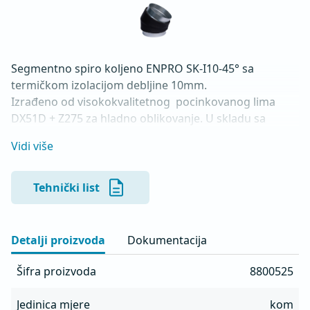
Segmentno spiro koljeno ENPRO SK-I10-45° sa 
termičkom izolacijom debljine 10mm.

Izrađeno od visokokvalitetnog  pocinkovanog lima 
DX51D + Z275 za hladno oblikovanje. U skladu sa 
standardima MEST EN 1506 I MEST EN 12237.
Vidi više
Tehnički list
Detalji proizvoda
Dokumentacija
Šifra proizvoda
8800525
Jedinica mjere
kom