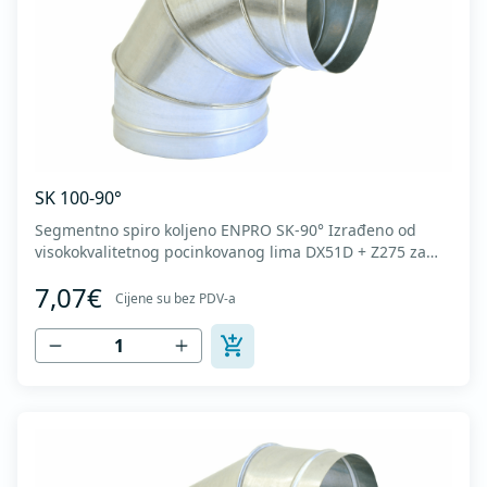
SK 100-90°
Segmentno spiro koljeno ENPRO SK-90° Izrađeno od
visokokvalitetnog pocinkovanog lima DX51D + Z275 za
hladno oblikovanje. U skladu sa standardima MEST EN
7,07€
1506 I MEST EN 12237.
Cijene su bez PDV-a