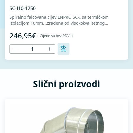
SC-I10-1250
Spiralno falcovana cijev ENPRO SC-I sa termičkom
izolacijom 10mm. Izrađena od visokokvalitetnog
pocinkovanog lima DX51D + Z275 za hladno oblikovanje.
246,95€
U skladu sa standardima MEST EN 1506 I MEST EN
Cijene su bez PDV-a
12237.
Slični proizvodi