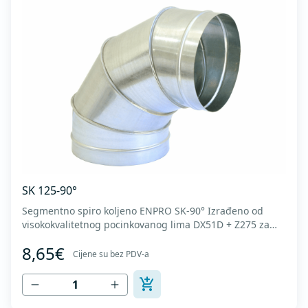
SK 125-90°
Segmentno spiro koljeno ENPRO SK-90° Izrađeno od
visokokvalitetnog pocinkovanog lima DX51D + Z275 za
hladno oblikovanje. U skladu sa standardima MEST EN
8,65€
1506 I MEST EN 12237.
Cijene su bez PDV-a