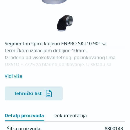
Segmentno spiro koljeno ENPRO SK-I10-90° sa 
termičkom izolacijom debljine 10mm.

Izrađeno od visokokvalitetnog  pocinkovanog lima 
DX51D + Z275 za hladno oblikovanje. U skladu sa 
standardima MEST EN 1506 I MEST EN 12237.
Vidi više
Tehnički list
Detalji proizvoda
Dokumentacija
Šifra proizvoda
8800143