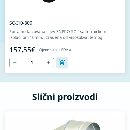
SC-I10-800
Spiralno falcovana cijev ENPRO SC-I sa termičkom
izolacijom 10mm. Izrađena od visokokvalitetnog
pocinkovanog lima DX51D + Z275 za hladno oblikovanje.
157,55€
U skladu sa standardima MEST EN 1506 I MEST EN
Cijene su bez PDV-a
12237.
Slični proizvodi