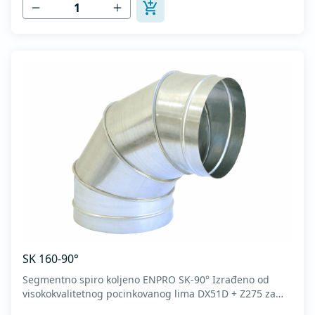
SK 160-90°
Segmentno spiro koljeno ENPRO SK-90° Izrađeno od
visokokvalitetnog pocinkovanog lima DX51D + Z275 za
hladno oblikovanje. U skladu sa standardima MEST EN