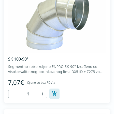
SK 100-90°
Segmentno spiro koljeno ENPRO SK-90° Izrađeno od
visokokvalitetnog pocinkovanog lima DX51D + Z275 za
hladno oblikovanje. U skladu sa standardima MEST EN
7,07€
1506 I MEST EN 12237.
Cijene su bez PDV-a