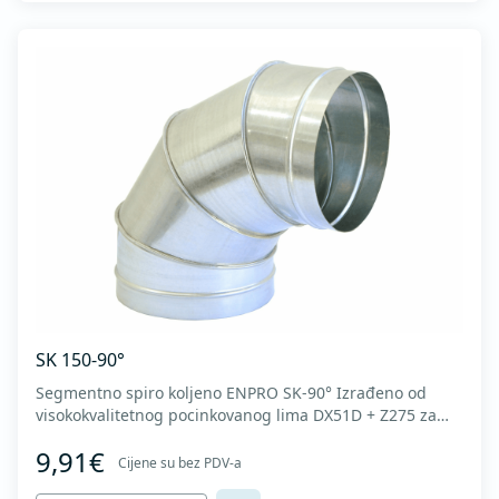
SK 150-90°
Segmentno spiro koljeno ENPRO SK-90° Izrađeno od
visokokvalitetnog pocinkovanog lima DX51D + Z275 za
hladno oblikovanje. U skladu sa standardima MEST EN
9,91€
1506 I MEST EN 12237.
Cijene su bez PDV-a