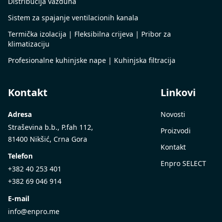
Distribucija vazduha
Sistem za spajanje ventilacionih kanala
Termička izolacija | Fleksibilna crijeva | Pribor za
klimatizaciju
Profesionalne kuhinjske nape | Kuhinjska filtracija
Kontakt
Linkovi
Adresa
Novosti
Straševina b.b., P.fah 112,
Proizvodi
81400 Nikšić, Crna Gora
Kontakt
Telefon
Enpro SELECT
+382 40 253 401
+382 69 046 914
E-mail
info@enpro.me