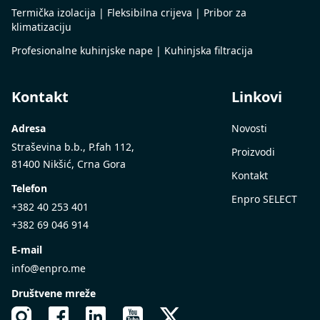
Termička izolacija | Fleksibilna crijeva | Pribor za
klimatizaciju
Profesionalne kuhinjske nape | Kuhinjska filtracija
Kontakt
Linkovi
Adresa
Novosti
Straševina b.b., P.fah 112,
Proizvodi
81400 Nikšić, Crna Gora
Kontakt
Telefon
Enpro SELECT
+382 40 253 401
+382 69 046 914
E-mail
info@enpro.me
Društvene mreže