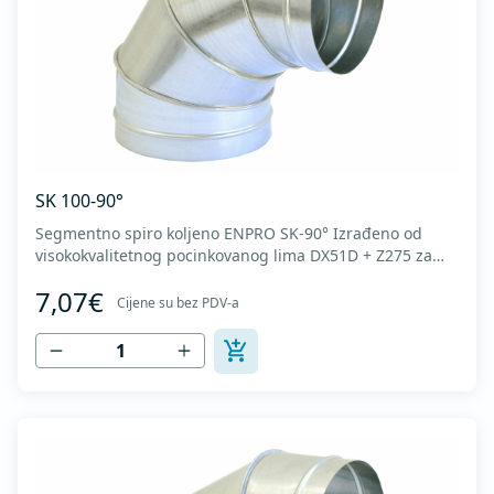
SK 100-90°
Segmentno spiro koljeno ENPRO SK-90° Izrađeno od
visokokvalitetnog pocinkovanog lima DX51D + Z275 za
hladno oblikovanje. U skladu sa standardima MEST EN
7,07€
1506 I MEST EN 12237.
Cijene su bez PDV-a