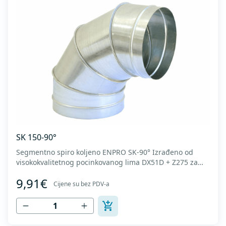
SK 150-90°
Segmentno spiro koljeno ENPRO SK-90° Izrađeno od
visokokvalitetnog pocinkovanog lima DX51D + Z275 za
hladno oblikovanje. U skladu sa standardima MEST EN
9,91€
1506 I MEST EN 12237.
Cijene su bez PDV-a