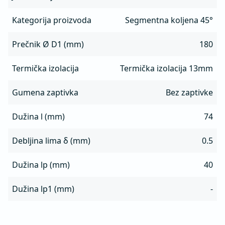
Kategorija proizvoda
Segmentna koljena 45°
Prečnik Ø D1 (mm)
180
Termička izolacija
Termička izolacija 13mm
Gumena zaptivka
Bez zaptivke
Dužina l (mm)
74
Debljina lima δ (mm)
0.5
Dužina lp (mm)
40
Dužina lp1 (mm)
-