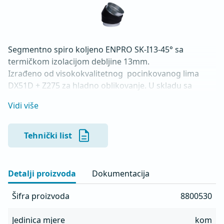
Segmentno spiro koljeno ENPRO SK-I13-45° sa 
termičkom izolacijom debljine 13mm.

Izrađeno od visokokvalitetnog  pocinkovanog lima 
DX51D + Z275 za hladno oblikovanje. U skladu sa 
standardima MEST EN 1506 I MEST EN 12237.
Vidi više
Tehnički list
Detalji proizvoda
Dokumentacija
Šifra proizvoda
8800530
Jedinica mjere
kom