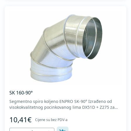
SK 160-90°
Segmentno spiro koljeno ENPRO SK-90° Izrađeno od
visokokvalitetnog pocinkovanog lima DX51D + Z275 za
hladno oblikovanje. U skladu sa standardima MEST EN
10,41€
1506 I MEST EN 12237.
Cijene su bez PDV-a