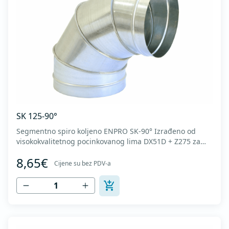
SK 125-90°
Segmentno spiro koljeno ENPRO SK-90° Izrađeno od
visokokvalitetnog pocinkovanog lima DX51D + Z275 za
hladno oblikovanje. U skladu sa standardima MEST EN
8,65€
1506 I MEST EN 12237.
Cijene su bez PDV-a