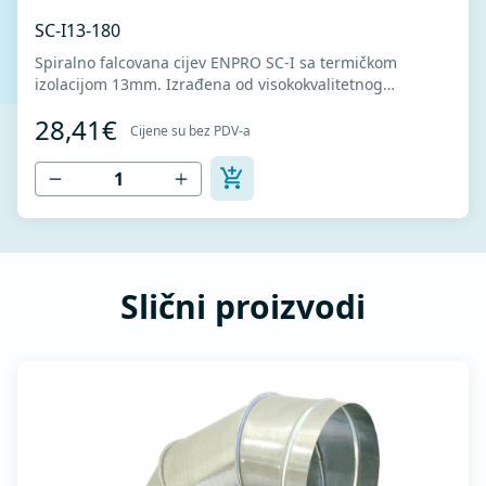
SC-I13-180
Spiralno falcovana cijev ENPRO SC-I sa termičkom
izolacijom 13mm. Izrađena od visokokvalitetnog
pocinkovanog lima DX51D + Z275 za hladno oblikovanje.
28,41€
U skladu sa standardima MEST EN 1506 I MEST EN
Cijene su bez PDV-a
12237.
Slični proizvodi