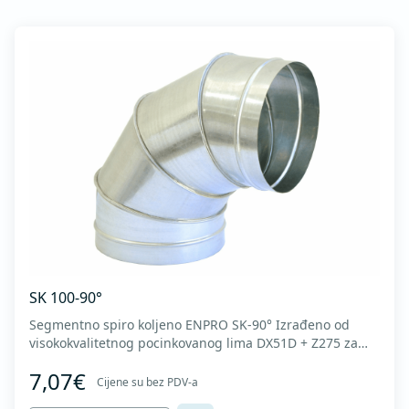
SK 100-90°
Segmentno spiro koljeno ENPRO SK-90° Izrađeno od
visokokvalitetnog pocinkovanog lima DX51D + Z275 za
hladno oblikovanje. U skladu sa standardima MEST EN
7,07€
1506 I MEST EN 12237.
Cijene su bez PDV-a