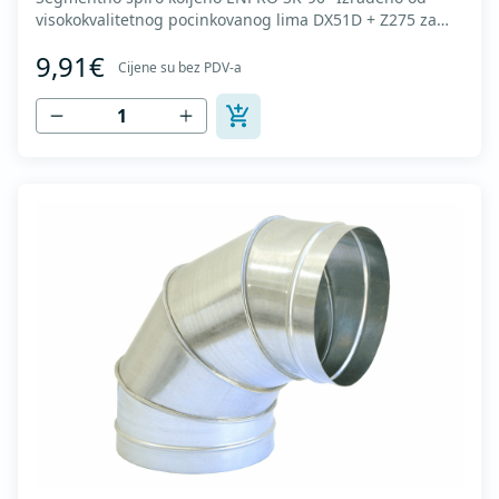
visokokvalitetnog pocinkovanog lima DX51D + Z275 za
hladno oblikovanje. U skladu sa standardima MEST EN
9,91€
1506 I MEST EN 12237.
Cijene su bez PDV-a