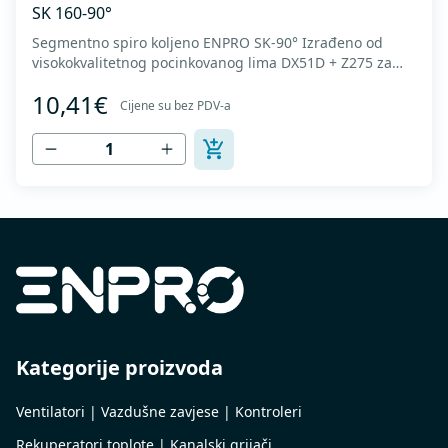
SK 160-90°
Segmentno spiro koljeno ENPRO SK-90° Izrađeno od
visokokvalitetnog pocinkovanog lima DX51D + Z275 za
hladno oblikovanje. U skladu sa standardima MEST EN
10,41€
1506 I MEST EN 12237.
Cijene su bez PDV-a
Kategorije proizvoda
Ventilatori | Vazdušne zavjese | Kontroleri
Rekuperatori toplote | Kanalski grijači