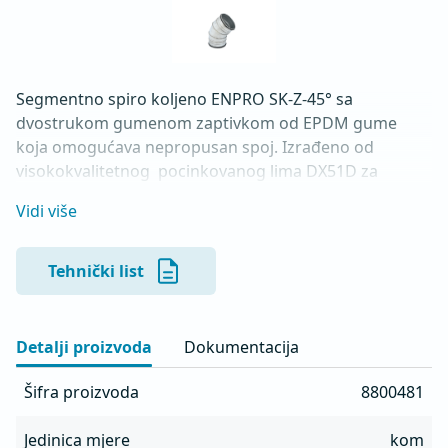
Segmentno spiro koljeno ENPRO SK-Z-45° sa 
dvostrukom gumenom zaptivkom od EPDM gume 
koja omogućava nepropusan spoj. Izrađeno od 
visokokvalitetnog  pocinkovanog lima DX51D za 
hladno oblikovanje. U skladu sa standardima MEST EN 
Vidi više
1506 I MEST EN 12237.
Tehnički list
Detalji proizvoda
Dokumentacija
Šifra proizvoda
8800481
Jedinica mjere
kom