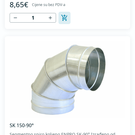
8,65€
1506 I MEST EN 12237.
Cijene su bez PDV-a
SK 150-90°
Segmentno spiro koljeno ENPRO SK-90° Izrađeno od