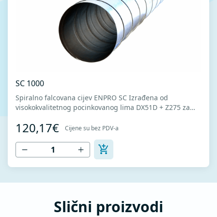
SC 1000
Spiralno falcovana cijev ENPRO SC Izrađena od
visokokvalitetnog pocinkovanog lima DX51D + Z275 za
hladno oblikovanje. U skladu sa standardima MEST EN
120,17€
1506 I MEST EN 12237.
Cijene su bez PDV-a
Slični proizvodi