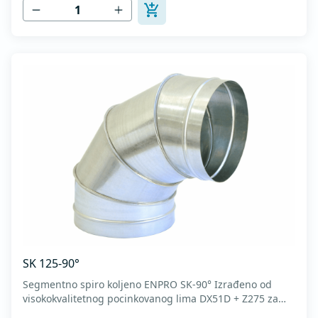
SK 125-90°
Segmentno spiro koljeno ENPRO SK-90° Izrađeno od
visokokvalitetnog pocinkovanog lima DX51D + Z275 za
hladno oblikovanje. U skladu sa standardima MEST EN