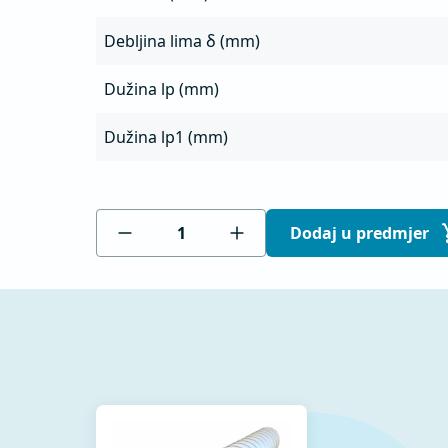
Debljina lima δ (mm)
Dužina lp (mm)
Dužina lp1 (mm)
Dodaj u predmjer