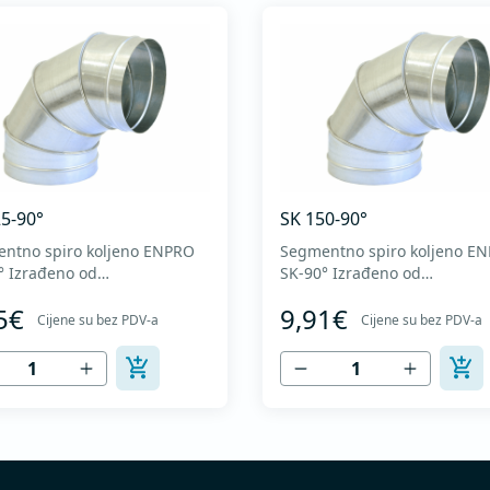
5-90°
SK 150-90°
ntno spiro koljeno ENPRO
Segmentno spiro koljeno E
 od
SK-90° Izrađeno od
itetnog pocinkovanog
visokokvalitetnog pocinkovanog
5€
9,91€
DX51D + Z275 za hladno
lima DX51D + Z275 za hladn
Cijene su bez PDV-a
Cijene su bez PDV-a
ovanje. U skladu sa
oblikovanje. U skladu sa
ardima MEST EN 1506 I
standardima MEST EN 1506 
EN 12237.
MEST EN 12237.