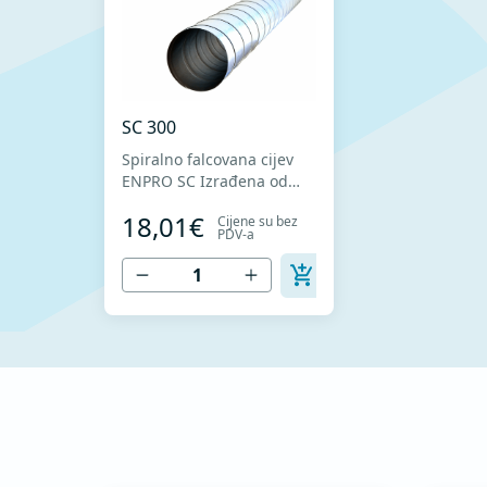
SC 300
Spiralno falcovana cijev
ENPRO SC Izrađena od
visokokvalitetnog
18,01€
Cijene su bez
pocinkovanog lima DX51D
PDV-a
+ Z275 za hladno
oblikovanje. U skladu sa
standardima MEST EN
1506 I MEST EN 12237.