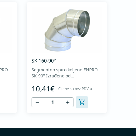
SK 160-90°
NPRO
Segmentno spiro koljeno ENPRO
SK-90° Izrađeno od
visokokvalitetnog pocinkovanog
10,41€
o
lima DX51D + Z275 za hladno
Cijene su bez PDV-a
oblikovanje. U skladu sa
I
standardima MEST EN 1506 I
MEST EN 12237.