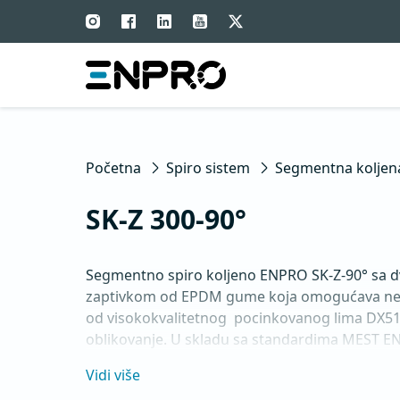
Početna
Spiro sistem
Segmentna koljen
SK-Z 300-90°
Segmentno spiro koljeno ENPRO SK-Z-90° sa
zaptivkom od EPDM gume koja omogućava nep
od visokokvalitetnog  pocinkovanog lima DX51
oblikovanje. U skladu sa standardima MEST EN
Vidi više