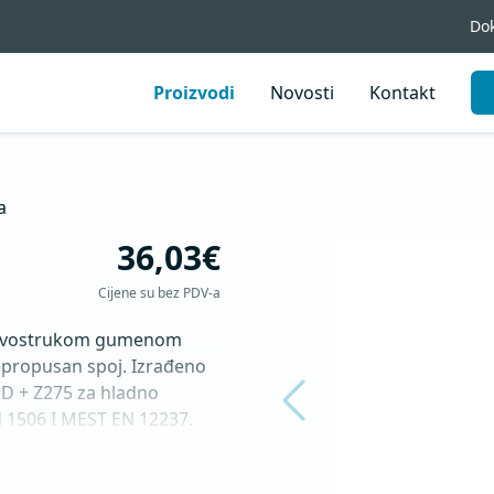
Do
Proizvodi
Novosti
Kontakt
a
36,03€
Cijene su bez PDV-a
 dvostrukom gumenom 
ropusan spoj. Izrađeno 
D + Z275 za hladno 
 1506 I MEST EN 12237.