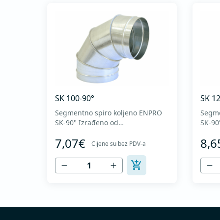
SK 100-90°
SK 12
Segmentno spiro koljeno ENPRO
Segme
SK-90° Izrađeno od
SK-90° Izrađeno
visokokvalitetnog pocinkovanog
visokokval
7,07€
8,6
lima DX51D + Z275 za hladno
lima 
Cijene su bez PDV-a
oblikovanje. U skladu sa
oblik
standardima MEST EN 1506 I
stand
MEST EN 12237.
MEST 