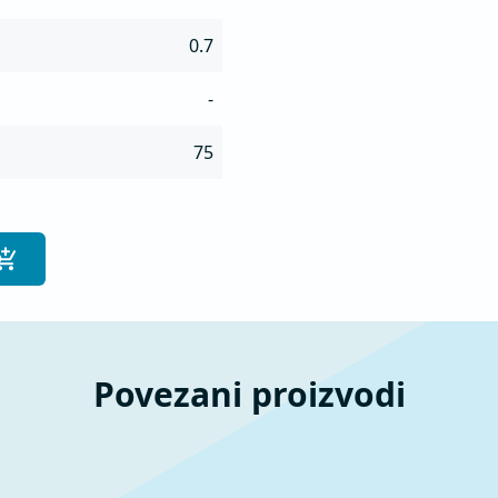
0.7
-
75
Povezani proizvodi