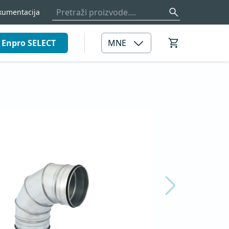
kumentacija
Enpro SELECT
MNE