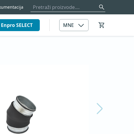
kumentacija
Enpro SELECT
MNE