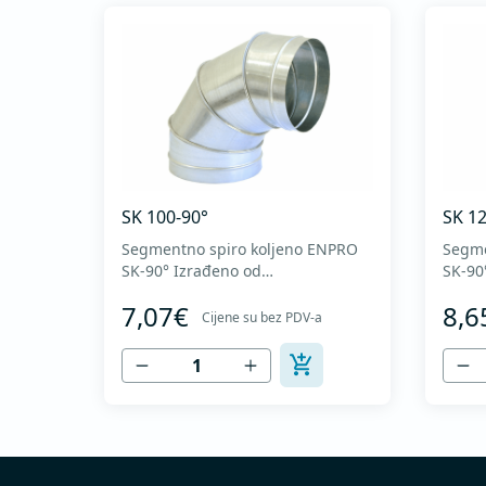
SK 100-90°
SK 12
Segmentno spiro koljeno ENPRO
Segme
SK-90° Izrađeno od
SK-90° Izrađeno
visokokvalitetnog pocinkovanog
visokokval
7,07€
8,6
lima DX51D + Z275 za hladno
lima 
Cijene su bez PDV-a
oblikovanje. U skladu sa
oblik
standardima MEST EN 1506 I
stand
MEST EN 12237.
MEST 