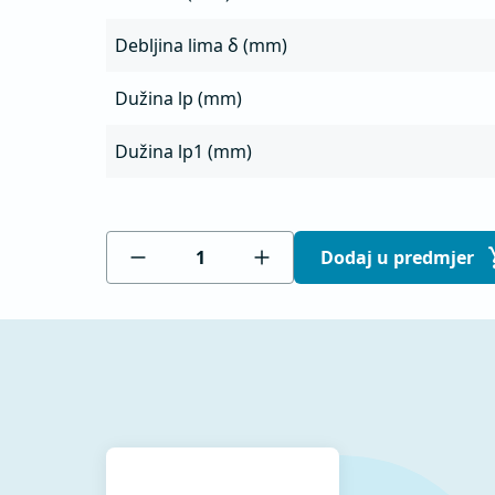
Debljina lima δ (mm)
Dužina lp (mm)
Dužina lp1 (mm)
Dodaj u predmjer