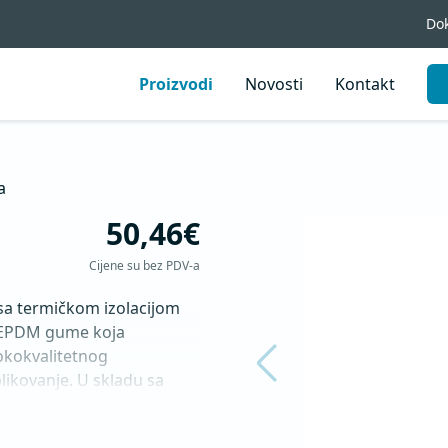
Do
Proizvodi
Novosti
Kontakt
a
50,46€
Cijene su bez PDV-a
a termičkom izolacijom 
EPDM gume koja 
okvalitetnog  
kovanje. U skladu sa 