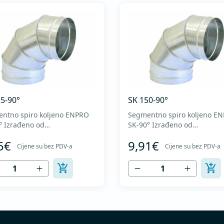
5-90°
SK 150-90°
ntno spiro koljeno ENPRO
Segmentno spiro koljeno E
 od
SK-90° Izrađeno od
itetnog pocinkovanog
visokokvalitetnog pocinkovanog
5€
9,91€
DX51D + Z275 za hladno
lima DX51D + Z275 za hladn
Cijene su bez PDV-a
Cijene su bez PDV-a
ovanje. U skladu sa
oblikovanje. U skladu sa
ardima MEST EN 1506 I
standardima MEST EN 1506 
EN 12237.
MEST EN 12237.