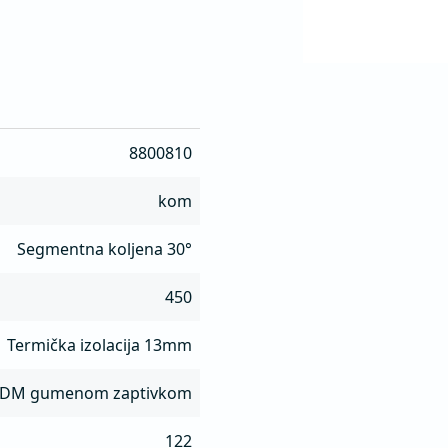
8800810
kom
Segmentna koljena 30°
450
Termička izolacija 13mm
PDM gumenom zaptivkom
122