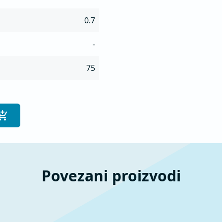
0.7
-
75
Povezani proizvodi