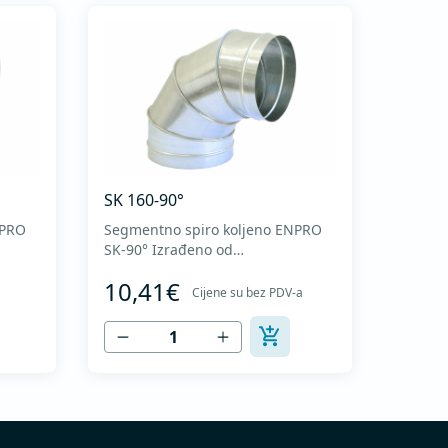
SK 160-90°
NPRO
Segmentno spiro koljeno ENPRO
SK-90° Izrađeno od
visokokvalitetnog pocinkovanog
10,41€
o
lima DX51D + Z275 za hladno
Cijene su bez PDV-a
oblikovanje. U skladu sa
I
standardima MEST EN 1506 I
MEST EN 12237.