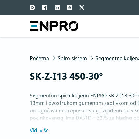
Početna
Spiro sistem
Segmentna koljen
SK-Z-I13 450-30°
Segmentno spiro koljeno ENPRO SK-Z-I13-30° s
13mm i dvostrukom gumenom zaptivkom od 
omogućava nepropusan spoj. Izrađeno od visok
pocinkovanog lima DX51D + Z275 za hladno obli
standardima MEST EN 1506 I MEST EN 12237.
Vidi više