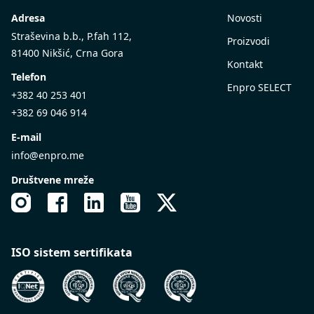
Adresa
Novosti
Straševina b.b., P.fah 112,
Proizvodi
81400 Nikšić, Crna Gora
Kontakt
Telefon
Enpro SELECT
+382 40 253 401
+382 69 046 914
E-mail
info@enpro.me
Društvene mreže
ISO sistem sertifikata