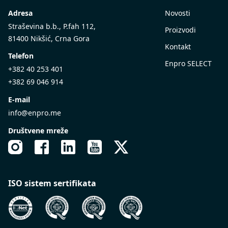
Adresa
Novosti
Straševina b.b., P.fah 112,
Proizvodi
81400 Nikšić, Crna Gora
Kontakt
Telefon
Enpro SELECT
+382 40 253 401
+382 69 046 914
E-mail
info@enpro.me
Društvene mreže
ISO sistem sertifikata