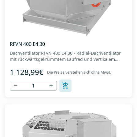
RFVN 400 E4 30
Dachventilator RFVN 400 E4 30 - Radial-Dachventilator
mit rückwärtsgekrümmtem Laufrad und vertikalem
Auslass - Motor außerhalb des Luftstroms - Maximaler
1 128,99€
Luftdurchsatz: bis zu 4.170 m3/h - Für Dauerbetrieb mit
Die Preise verstehen sich ohne MwSt.
Temperaturen bis 120 °C - Luftauslass mit Schutzgitter -
Zur Reinigung und Wartung lässt s...