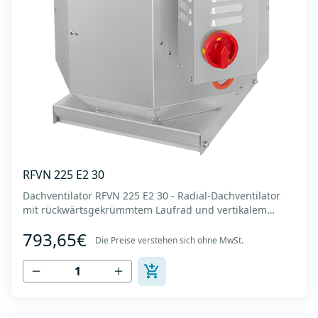
RFVN 225 E2 30
Dachventilator RFVN 225 E2 30 - Radial-Dachventilator
mit rückwärtsgekrümmtem Laufrad und vertikalem
Auslass - Motor außerhalb des Luftstroms - Maximaler
793,65€
Luftdurchsatz: bis zu 1.720 m3/h - Für Dauerbetrieb mit
Die Preise verstehen sich ohne MwSt.
Temperaturen bis 120 °C - Luftauslass mit Schutzgitter -
Zur Reinigung und Wartung lässt s...