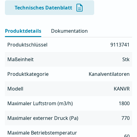
am Gehäuse

Technisches Datenblatt
- Laufrad mit rückwärtsgekrümmten Schaufeln für 
maximale Effizienz

- Möglichkeit zur Steuerung der Motordrehzahl

Produktdetails
Dokumentation
- Eingebauter thermischer Motorschutz
Produktschlüssel
9113741
Maßeinheit
Stk
Produktkategorie
Kanalventilatoren
Modell
KANVR
Maximaler Luftstrom (m3/h)
1800
Maximaler externer Druck (Pa)
770
Maximale Betriebstemperatur
60