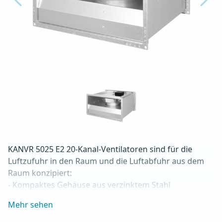
KANVR 5025 E2 20-Kanal-Ventilatoren sind für die 
Luftzufuhr in den Raum und die Luftabfuhr aus dem 
Raum konzipiert:

- Kompaktes Gehäuse aus verzinktem Stahl

- Maximaler Luftdurchsatz: bis zu 1.800 m3/h

Mehr sehen
- Für Dauerbetrieb mit Temperaturen bis 60 °C

- Direkte Montage am Kanal über den 20mm-Flansch 