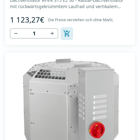
Dachventilator RFVN 315 E2 30 - Radial-Dachventilator
mit rückwärtsgekrümmtem Laufrad und vertikalem
Auslass - Motor außerhalb des Luftstroms - Maximaler
1 123,27€
Luftdurchsatz: bis zu 3.860 m3/h - Für Dauerbetrieb mit
Die Preise verstehen sich ohne MwSt.
Temperaturen bis 120 °C - Luftauslass mit Schutzgitter -
Zur Reinigung und Wartung lässt s...