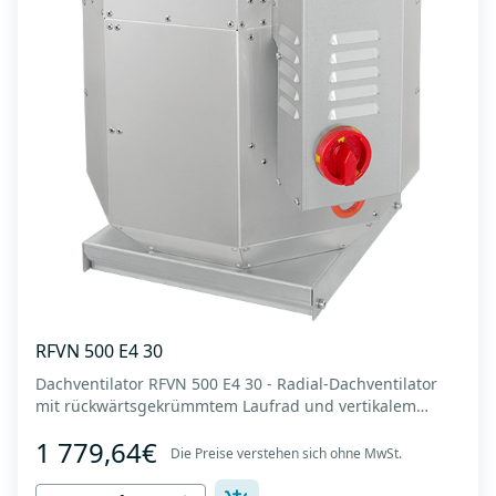
RFVN 500 E4 30
Dachventilator RFVN 500 E4 30 - Radial-Dachventilator
mit rückwärtsgekrümmtem Laufrad und vertikalem
Auslass - Motor außerhalb des Luftstroms - Maximaler
1 779,64€
Luftdurchsatz: bis zu 8.215 m3/h - Für Dauerbetrieb mit
Die Preise verstehen sich ohne MwSt.
Temperaturen bis 120 °C - Luftauslass mit Schutzgitter -
Zur Reinigung und Wartung lässt s...