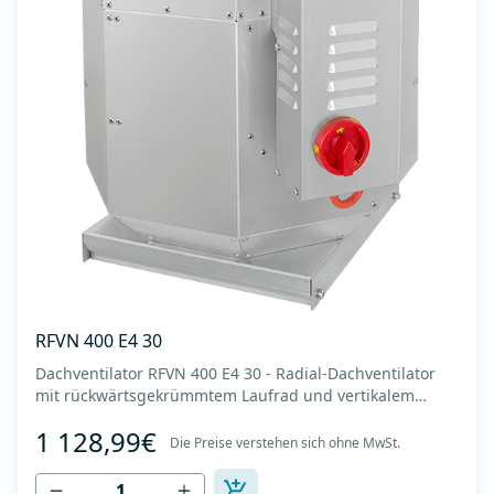
RFVN 400 E4 30
Dachventilator RFVN 400 E4 30 - Radial-Dachventilator
mit rückwärtsgekrümmtem Laufrad und vertikalem
Auslass - Motor außerhalb des Luftstroms - Maximaler
1 128,99€
Luftdurchsatz: bis zu 4.170 m3/h - Für Dauerbetrieb mit
Die Preise verstehen sich ohne MwSt.
Temperaturen bis 120 °C - Luftauslass mit Schutzgitter -
Zur Reinigung und Wartung lässt s...