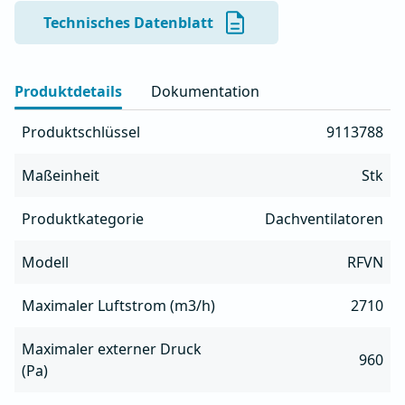
- Zur Reinigung und Wartung lässt sich die 
Technisches Datenblatt
Lüftereinheit einfach drehen

- Geeignet zum Absaugen öliger Luft aus Küchen

- Gehäuse aus AlMg3-Aluminium, beständig gegen alle 
Produktdetails
Dokumentation
Wetterbedingungen

- Integrierte Fettwanne mit Ablauf

Produktschlüssel
9113788
- Möglichkeit der Frequenzsteuerung

- Integrierter Serviceschalter

Maßeinheit
Stk
- Der Thermoschutz des Motors muss bauseits 
installiert werden
Produktkategorie
Dachventilatoren
Modell
RFVN
Maximaler Luftstrom (m3/h)
2710
Maximaler externer Druck
960
(Pa)