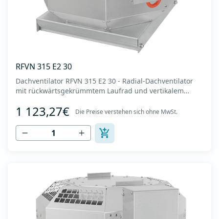
RFVN 315 E2 30
Dachventilator RFVN 315 E2 30 - Radial-Dachventilator
mit rückwärtsgekrümmtem Laufrad und vertikalem
Auslass - Motor außerhalb des Luftstroms - Maximaler
1 123,27€
Luftdurchsatz: bis zu 3.860 m3/h - Für Dauerbetrieb mit
Die Preise verstehen sich ohne MwSt.
Temperaturen bis 120 °C - Luftauslass mit Schutzgitter -
Zur Reinigung und Wartung lässt s...