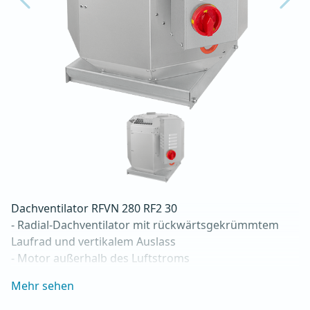
Dachventilator RFVN 280 RF2 30

- Radial-Dachventilator mit rückwärtsgekrümmtem 
Laufrad und vertikalem Auslass

- Motor außerhalb des Luftstroms

- Maximaler Luftdurchsatz: bis zu 2.710 m3/h

Mehr sehen
- Für Dauerbetrieb mit Temperaturen bis 120 °C

- Luftauslass mit Schutzgitter
