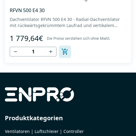
RFVN 500 E4 30
Dachventilator RFVN 500 E4 30 - Radial-Dachventilator
mit rückwärtsgekrümmtem Laufrad und vertikalem
Auslass - Motor außerhalb des Luftstroms - Maximaler
1 779,64€
Luftdurchsatz: bis zu 8.215 m3/h - Für Dauerbetrieb mit
Die Preise verstehen sich ohne MwSt.
Temperaturen bis 120 °C - Luftauslass mit Schutzgitter -
Zur Reinigung und Wartung lässt s...
Produktkategorien
Ventilatoren | Luftschleier | Controller