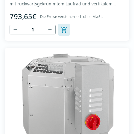
mit rückwärtsgekrümmtem Laufrad und vertikalem
Auslass - Motor außerhalb des Luftstroms - Maximaler
793,65€
Luftdurchsatz: bis zu 1.720 m3/h - Für Dauerbetrieb mit
Die Preise verstehen sich ohne MwSt.
Temperaturen bis 120 °C - Luftauslass mit Schutzgitter -
Zur Reinigung und Wartung lässt s...