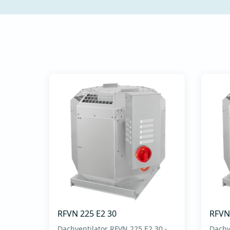
Anschluss und
Inbetriebnahme - Intuitive
Tastatur zum Einstellen
der Betriebsparameter -
Vereinfac...
RFVN 225 E2 30
RFVN
Dachventilator RFVN 225 E2 30 -
Dachv