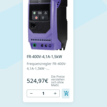
FR-400V-4,1A-1,5kW
Frequenzregler FR-400V-
4,1A-1,5kW -
Frequenzregler zur
Die Preise
Drehzahlregelung der
524,97€
verstehen
sich ohne
Ventilatoren bei
MwSt.
Drehstrommotoren -
Stromversorgung 400V -
Nennstrom 4,1A -
Nennleistung 1,5 kW -
Einfache Installation,