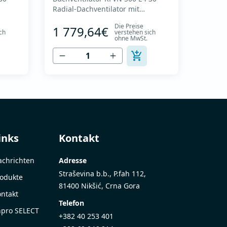
Radial-Dachventilator mit
rad
rückwärtsgekrümmtem Laufrad
Die Preise
1 779,64€
tor
und vertikalem Auslass - Motor
ch
verstehen sich
ohne MwSt.
außerhalb des Luftstroms -
s zu
Maximaler Luftdurchsatz: bis zu
eb mit
8.215 m3/h - Für Dauerbetrieb mit
Temperaturen bis 120 °C -
- Zur
Luftauslass mit Schutzgitter - Zur
 s...
Reinigung und Wartung lässt s...
inks
Kontakt
chrichten
Adresse
Straševina b.b., P.fah 112,
odukte
81400 Nikšić, Crna Gora
ntakt
Telefon
pro SELECT
+382 40 253 401