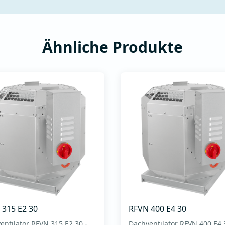
Ähnliche Produkte
 315 E2 30
RFVN 400 E4 30
entilator RFVN 315 E2 30 -
Dachventilator RFVN 400 E4 