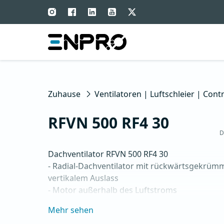
Zuhause
Ventilatoren | Luftschleier | Contr
RFVN 500 RF4 30
D
Dachventilator RFVN 500 RF4 30

- Radial-Dachventilator mit rückwärtsgekrüm
vertikalem Auslass

- Motor außerhalb des Luftstroms

- Maximaler Luftdurchsatz: bis zu 7.905 m3/h

Mehr sehen
- Für Dauerbetrieb mit Temperaturen bis 120 °