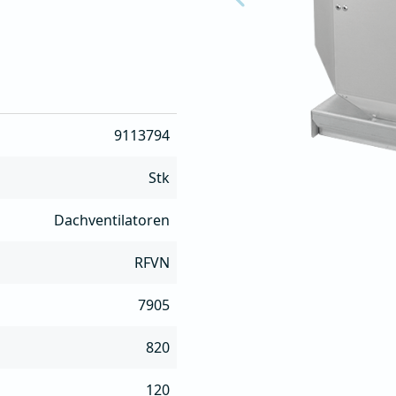
tereinheit einfach drehen

en

en alle 
9113794
installiert werden
Stk
Dachventilatoren
RFVN
7905
820
120