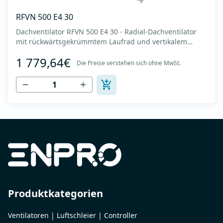
RFVN 500 E4 30
Dachventilator RFVN 500 E4 30 - Radial-Dachventilator
mit rückwärtsgekrümmtem Laufrad und vertikalem
Auslass - Motor außerhalb des Luftstroms - Maximaler
1 779,64€
Luftdurchsatz: bis zu 8.215 m3/h - Für Dauerbetrieb mit
Die Preise verstehen sich ohne MwSt.
Temperaturen bis 120 °C - Luftauslass mit Schutzgitter -
Zur Reinigung und Wartung lässt s...
Produktkategorien
Ventilatoren | Luftschleier | Controller