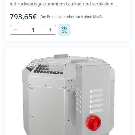
mit rückwärtsgekrümmtem Laufrad und vertikalem
Auslass - Motor außerhalb des Luftstroms - Maximaler
793,65€
Luftdurchsatz: bis zu 1.720 m3/h - Für Dauerbetrieb mit
Die Preise verstehen sich ohne MwSt.
Temperaturen bis 120 °C - Luftauslass mit Schutzgitter -
Zur Reinigung und Wartung lässt s...