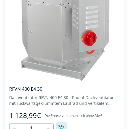
RFVN 400 E4 30
Dachventilator RFVN 400 E4 30 - Radial-Dachventilator
mit rückwärtsgekrümmtem Laufrad und vertikalem
Auslass - Motor außerhalb des Luftstroms - Maximaler
1 128,99€
Luftdurchsatz: bis zu 4.170 m3/h - Für Dauerbetrieb mit
Die Preise verstehen sich ohne MwSt.
Temperaturen bis 120 °C - Luftauslass mit Schutzgitter -
Zur Reinigung und Wartung lässt s...