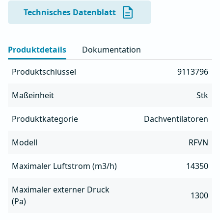
- Zur Reinigung und Wartung lässt sich die 
Technisches Datenblatt
Lüftereinheit einfach drehen

- Geeignet zum Absaugen öliger Luft aus Küchen

- Gehäuse aus AlMg3-Aluminium, beständig gegen alle 
Produktdetails
Dokumentation
Wetterbedingungen

- Integrierte Fettwanne mit Ablauf

Produktschlüssel
9113796
- Möglichkeit der Frequenzsteuerung

- Integrierter Serviceschalter

Maßeinheit
Stk
- Der Thermoschutz des Motors muss bauseits 
installiert werden
Produktkategorie
Dachventilatoren
Modell
RFVN
Maximaler Luftstrom (m3/h)
14350
Maximaler externer Druck
1300
(Pa)