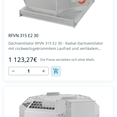
RFVN 315 E2 30
Dachventilator RFVN 315 E2 30 - Radial-Dachventilator
mit rückwärtsgekrümmtem Laufrad und vertikalem
Auslass - Motor außerhalb des Luftstroms - Maximaler
1 123,27€
Luftdurchsatz: bis zu 3.860 m3/h - Für Dauerbetrieb mit
Die Preise verstehen sich ohne MwSt.
Temperaturen bis 120 °C - Luftauslass mit Schutzgitter -
Zur Reinigung und Wartung lässt s...