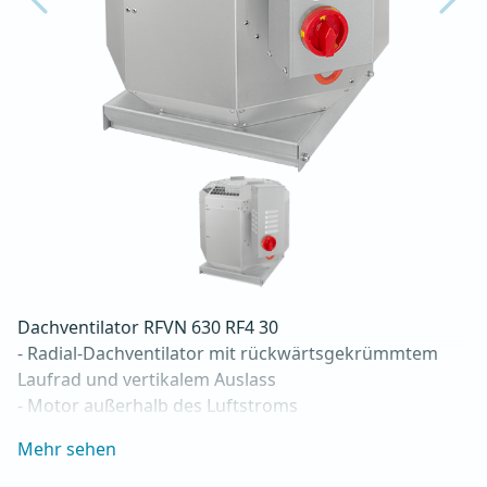
Dachventilator RFVN 630 RF4 30

- Radial-Dachventilator mit rückwärtsgekrümmtem 
Laufrad und vertikalem Auslass

- Motor außerhalb des Luftstroms

- Maximaler Luftdurchsatz: bis zu 14.350 m3/h

Mehr sehen
- Für Dauerbetrieb mit Temperaturen bis 120 °C

- Luftauslass mit Schutzgitter
