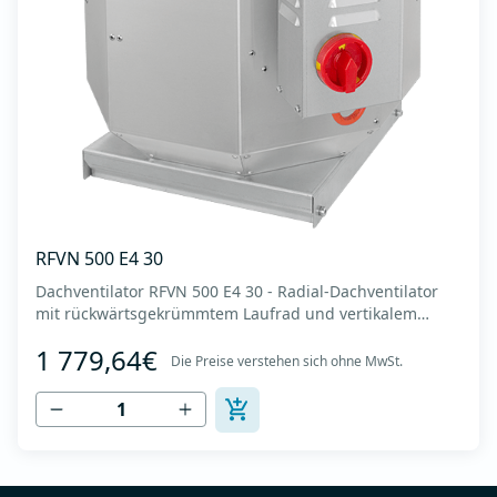
RFVN 500 E4 30
Dachventilator RFVN 500 E4 30 - Radial-Dachventilator
mit rückwärtsgekrümmtem Laufrad und vertikalem
Auslass - Motor außerhalb des Luftstroms - Maximaler
1 779,64€
Luftdurchsatz: bis zu 8.215 m3/h - Für Dauerbetrieb mit
Die Preise verstehen sich ohne MwSt.
Temperaturen bis 120 °C - Luftauslass mit Schutzgitter -
Zur Reinigung und Wartung lässt s...