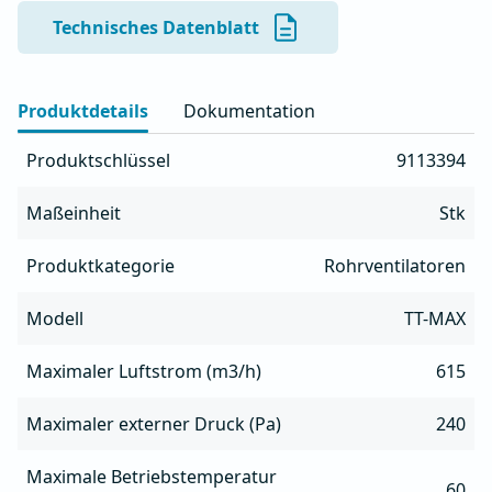
- Für Dauerbetrieb mit Temperaturen bis 60 °C

Technisches Datenblatt
- Integrierte Halterung zur einfachen Montage

- Möglichkeit der Montage in horizontaler oder 
vertikaler Position

Produktdetails
Dokumentation
- Dreidimensional geformte Laufradkugeln für 
maximale Leistung

Produktschlüssel
9113394
- Eingebauter thermischer Motorschutz
Maßeinheit
Stk
Produktkategorie
Rohrventilatoren
Modell
TT-MAX
Maximaler Luftstrom (m3/h)
615
Maximaler externer Druck (Pa)
240
Maximale Betriebstemperatur
60