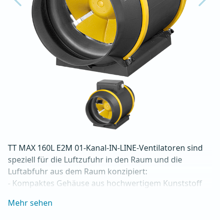
TT MAX 160L E2M 01-Kanal-IN-LINE-Ventilatoren sind 
speziell für die Luftzufuhr in den Raum und die 
Luftabfuhr aus dem Raum konzipiert:

- Kompaktes Gehäuse aus hochwertigem Kunststoff

- Niedriger Geräuschpegel

Mehr sehen
- Direkter Inline-Einbau im Lüftungsrohr

- Maximaler Luftdurchsatz: bis zu 615 m3/h
