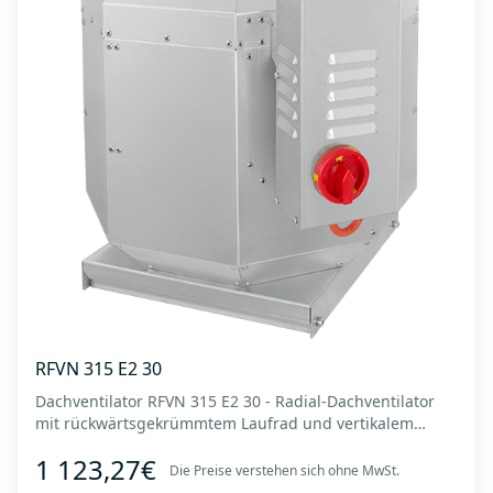
RFVN 315 E2 30
Dachventilator RFVN 315 E2 30 - Radial-Dachventilator
mit rückwärtsgekrümmtem Laufrad und vertikalem
Auslass - Motor außerhalb des Luftstroms - Maximaler
1 123,27€
Luftdurchsatz: bis zu 3.860 m3/h - Für Dauerbetrieb mit
Die Preise verstehen sich ohne MwSt.
Temperaturen bis 120 °C - Luftauslass mit Schutzgitter -