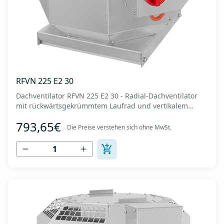
RFVN 225 E2 30
Dachventilator RFVN 225 E2 30 - Radial-Dachventilator
mit rückwärtsgekrümmtem Laufrad und vertikalem
Auslass - Motor außerhalb des Luftstroms - Maximaler
793,65€
Luftdurchsatz: bis zu 1.720 m3/h - Für Dauerbetrieb mit
Die Preise verstehen sich ohne MwSt.
Temperaturen bis 120 °C - Luftauslass mit Schutzgitter -
Zur Reinigung und Wartung lässt s...