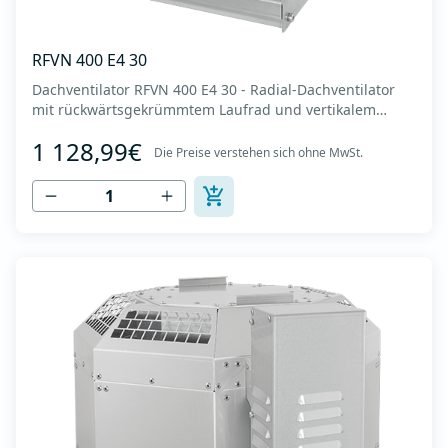
RFVN 400 E4 30
Dachventilator RFVN 400 E4 30 - Radial-Dachventilator
mit rückwärtsgekrümmtem Laufrad und vertikalem
Auslass - Motor außerhalb des Luftstroms - Maximaler
1 128,99€
Luftdurchsatz: bis zu 4.170 m3/h - Für Dauerbetrieb mit
Die Preise verstehen sich ohne MwSt.
Temperaturen bis 120 °C - Luftauslass mit Schutzgitter -
Zur Reinigung und Wartung lässt s...