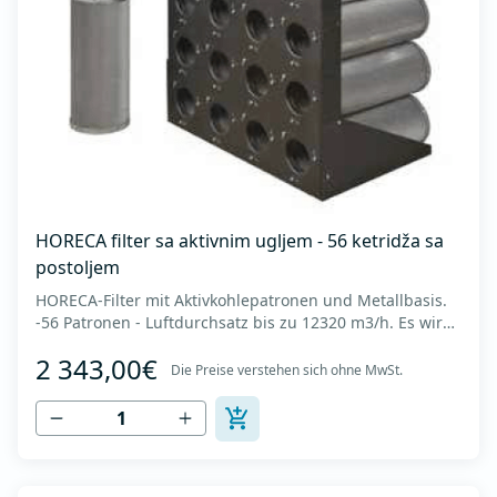
HORECA filter sa aktivnim ugljem - 56 ketridža sa
postoljem
HORECA-Filter mit Aktivkohlepatronen und Metallbasis.
-56 Patronen - Luftdurchsatz bis zu 12320 m3/h. Es wird
in Küchen zur Neutralisierung von Geruchspartikeln
2 343,00€
eingesetzt, die nach der elektrostatischen Luftfiltration
Die Preise verstehen sich ohne MwSt.
zurückbleiben. Es besteht aus mikroporösen
zylindrischen Körnern mit einer Größe...