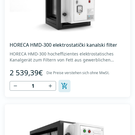
HORECA HMD-300 elektrostatički kanalski filter
HORECA HMD-300 hocheffizientes elektrostatisches
Kanalgerät zum Filtern von Fett aus gewerblichen
Küchenhauben. - Luftdurchsatz bis zu 3000 m3/h. -
2 539,39€
Abmessungen des Geräts (BxTxH): 550x690x650mm -
Die Preise verstehen sich ohne MwSt.
Abmessungen der Kanalverbindung (horizontal x
vertikal): 450 x 510 mm -Gewicht des Geräts: 60 kg -Dru...