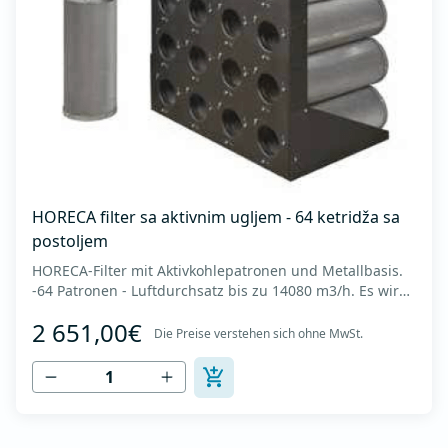
HORECA filter sa aktivnim ugljem - 64 ketridža sa
postoljem
HORECA-Filter mit Aktivkohlepatronen und Metallbasis.
-64 Patronen - Luftdurchsatz bis zu 14080 m3/h. Es wird
in Küchen zur Neutralisierung von Geruchspartikeln
2 651,00€
eingesetzt, die nach der elektrostatischen Luftfiltration
Die Preise verstehen sich ohne MwSt.
zurückbleiben. Es besteht aus mikroporösen
zylindrischen Körnern mit einer Größe...