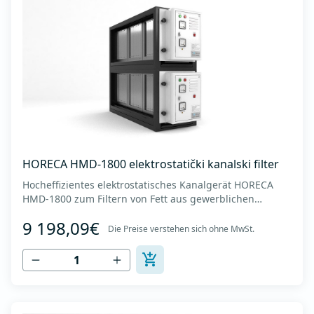
HORECA HMD-1800 elektrostatički kanalski filter
Hocheffizientes elektrostatisches Kanalgerät HORECA
HMD-1800 zum Filtern von Fett aus gewerblichen
Küchenhauben. - Luftdurchsatz bis zu 18000 m3/h. -
9 198,09€
Geräteabmessungen (BxTxH): 550x1640x1300 mm -
Die Preise verstehen sich ohne MwSt.
Abmessungen der Kanalverbindung (horizontal x
vertikal): 1400 x 1160 mm -Gewicht des Geräts: 280 kg...