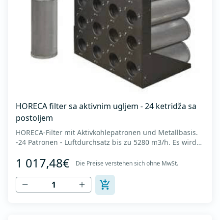
HORECA filter sa aktivnim ugljem - 24 ketridža sa
postoljem
HORECA-Filter mit Aktivkohlepatronen und Metallbasis.
-24 Patronen - Luftdurchsatz bis zu 5280 m3/h. Es wird
in Küchen zur Neutralisierung von Geruchspartikeln
1 017,48€
eingesetzt, die nach der elektrostatischen Luftfiltration
Die Preise verstehen sich ohne MwSt.
zurückbleiben. Es besteht aus mikroporösen
zylindrischen Körnern mit einer Größe...