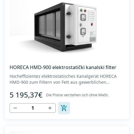
HORECA HMD-900 elektrostatički kanalski filter
Hocheffizientes elektrostatisches Kanalgerät HORECA
HMD-900 zum Filtern von Fett aus gewerblichen
Küchenhauben. - Luftdurchsatz bis zu 9000 m3/h. -
5 195,37€
Abmessungen des Geräts (BxTxH): 550x1640x650 mm -
Die Preise verstehen sich ohne MwSt.
Abmessungen der Kanalverbindung (horizontal x
vertikal): 1400 x 510 mm -Gewicht des Geräts: 140 kg...