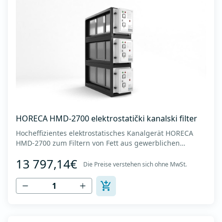
HORECA HMD-2700 elektrostatički kanalski filter
Hocheffizientes elektrostatisches Kanalgerät HORECA
HMD-2700 zum Filtern von Fett aus gewerblichen
Küchenhauben. - Luftdurchsatz bis zu 27000 m3/h. -
13 797,14€
Geräteabmessungen (BxTxH): 550x1640x1950 mm -
Die Preise verstehen sich ohne MwSt.
Abmessungen der Kanalverbindung (horizontal x
vertikal): 1400 x 1850 mm - Gewicht des Gerätes: 320
kg...