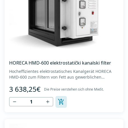
HORECA HMD-600 elektrostatički kanalski filter
Hocheffizientes elektrostatisches Kanalgerät HORECA
HMD-600 zum Filtern von Fett aus gewerblichen
Küchenhauben. - Luftdurchsatz bis zu 6000 m3/h. -
3 638,25€
Abmessungen des Geräts (BxTxH): 550x1170x650 mm -
Die Preise verstehen sich ohne MwSt.
Abmessungen der Kanalverbindung (horizontal x
vertikal): 930 x 510 mm -Gewicht des Geräts: 100 kg -...