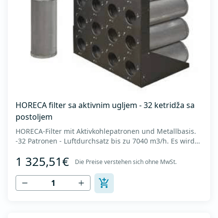
HORECA filter sa aktivnim ugljem - 32 ketridža sa
postoljem
HORECA-Filter mit Aktivkohlepatronen und Metallbasis.
-32 Patronen - Luftdurchsatz bis zu 7040 m3/h. Es wird
in Küchen zur Neutralisierung von Geruchspartikeln
1 325,51€
eingesetzt, die nach der elektrostatischen Luftfiltration
Die Preise verstehen sich ohne MwSt.
zurückbleiben. Es besteht aus mikroporösen
zylindrischen Körnern mit einer Größe...