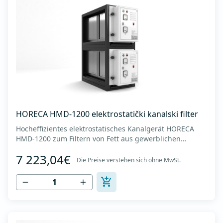
HORECA HMD-1200 elektrostatički kanalski filter
Hocheffizientes elektrostatisches Kanalgerät HORECA
HMD-1200 zum Filtern von Fett aus gewerblichen
Küchenhauben. - Luftdurchsatz bis zu 12000 m3/h. -
7 223,04€
Abmessungen des Geräts (BxTxH): 550x1170x1300 mm -
Die Preise verstehen sich ohne MwSt.
Abmessungen der Kanalverbindung (horizontal x
vertikal): 930 x 1160 mm -Gewicht des Geräts: 200 k...