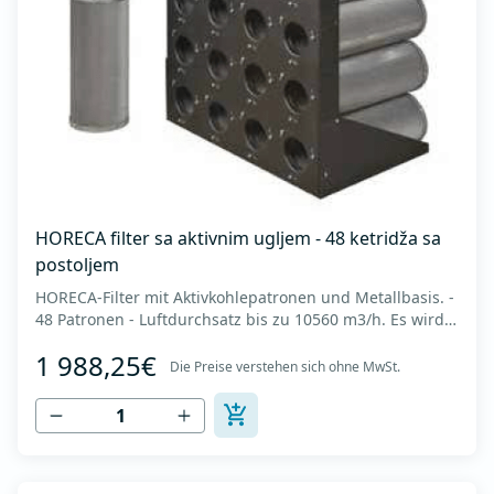
HORECA filter sa aktivnim ugljem - 48 ketridža sa
postoljem
HORECA-Filter mit Aktivkohlepatronen und Metallbasis. -
48 Patronen - Luftdurchsatz bis zu 10560 m3/h. Es wird
in Küchen zur Neutralisierung von Geruchspartikeln
1 988,25€
eingesetzt, die nach der elektrostatischen Luftfiltration
Die Preise verstehen sich ohne MwSt.
zurückbleiben. Es besteht aus mikroporösen
zylindrischen Körnern mit einer Größ...