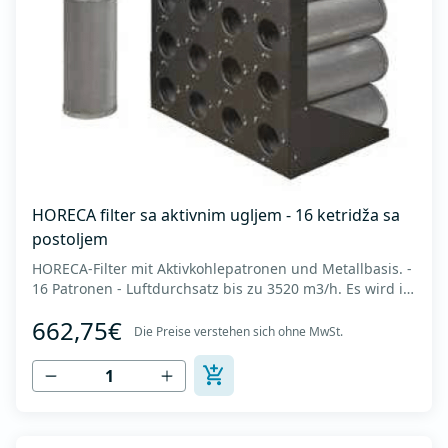
HORECA filter sa aktivnim ugljem - 16 ketridža sa
postoljem
HORECA-Filter mit Aktivkohlepatronen und Metallbasis. -
16 Patronen - Luftdurchsatz bis zu 3520 m3/h. Es wird in
Küchen zur Neutralisierung von Geruchspartikeln
662,75€
eingesetzt, die nach der elektrostatischen Luftfiltration
Die Preise verstehen sich ohne MwSt.
zurückbleiben. Es besteht aus mikroporösen
zylindrischen Körnern mit einer Größe...