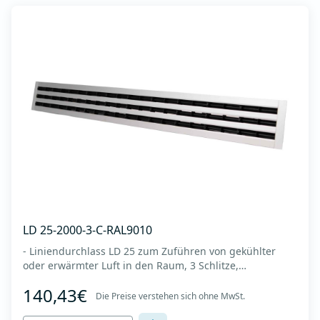
LD 25-2000-3-C-RAL9010
- Liniendurchlass LD 25 zum Zuführen von gekühlter
oder erwärmter Luft in den Raum, 3 Schlitze,
Diffusorlänge 2000 mm -Es wird an der Decke oder
140,43€
Wand montiert -Es besteht aus eloxiertem Aluminium in
Die Preise verstehen sich ohne MwSt.
RAL 9010 (weiße Farbe). -Integrierter Kunststoffregler