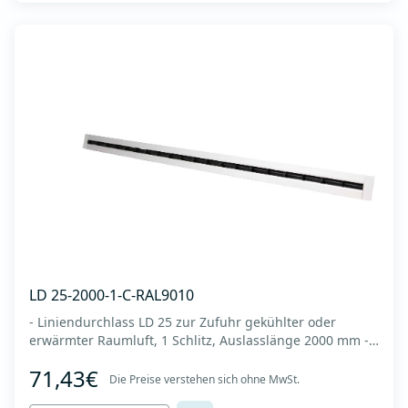
LD 25-2000-1-C-RAL9010
- Liniendurchlass LD 25 zur Zufuhr gekühlter oder
erwärmter Raumluft, 1 Schlitz, Auslasslänge 2000 mm -
Es wird an der Decke oder Wand montiert -Es besteht
71,43€
aus eloxiertem Aluminium in RAL 9010 (weiße Farbe). -
Die Preise verstehen sich ohne MwSt.
Integrierter Kunststoffregler (Deflektor), der den