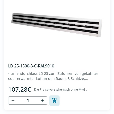
LD 25-1500-3-C-RAL9010
- Liniendurchlass LD 25 zum Zuführen von gekühlter
oder erwärmter Luft in den Raum, 3 Schlitze,
Diffusorlänge 1500 mm -Es wird an der Decke oder
107,28€
Wand montiert -Es besteht aus eloxiertem Aluminium in
Die Preise verstehen sich ohne MwSt.
RAL 9010 (weiße Farbe). -Integrierter Kunststoffregler
(Deflektor), der den Luftstrom lenkt (links...