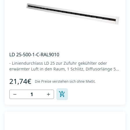
LD 25-500-1-C-RAL9010
- Liniendurchlass LD 25 zur Zufuhr gekühlter oder
erwärmter Luft in den Raum, 1 Schlitz, Diffusorlänge 500
mm -Es wird an der Decke oder Wand montiert -Es
21,74€
besteht aus eloxiertem Aluminium in RAL 9010 (weiße
Die Preise verstehen sich ohne MwSt.
Farbe). -Integrierter Kunststoffregler (Deflektor), der den
Luftstrom lenkt (links-rechts,...