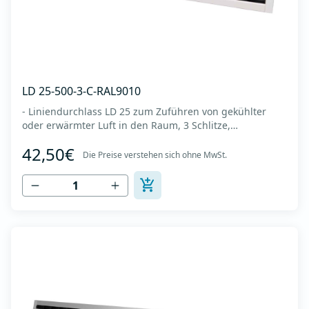
LD 25-500-3-C-RAL9010
- Liniendurchlass LD 25 zum Zuführen von gekühlter
oder erwärmter Luft in den Raum, 3 Schlitze,
Diffusorlänge 500 mm -Es wird an der Decke oder Wand
42,50€
montiert -Es besteht aus eloxiertem Aluminium in RAL
Die Preise verstehen sich ohne MwSt.
9010 (weiße Farbe). -Integrierter Kunststoffregler
(Deflektor), der den Luftstrom lenkt (links-...