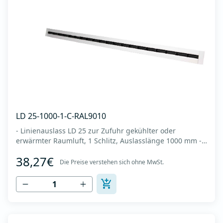
LD 25-1000-1-C-RAL9010
- Linienauslass LD 25 zur Zufuhr gekühlter oder
erwärmter Raumluft, 1 Schlitz, Auslasslänge 1000 mm -
Es wird an der Decke oder Wand montiert -Es besteht
38,27€
aus eloxiertem Aluminium in RAL 9010 (weiße Farbe). -
Die Preise verstehen sich ohne MwSt.
Integrierter Kunststoffregler (Deflektor), der den
Luftstrom lenkt (links-rechts, horizonta...