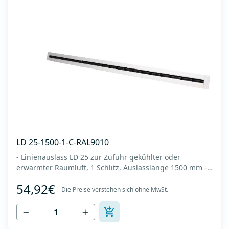
LD 25-1500-1-C-RAL9010
- Linienauslass LD 25 zur Zufuhr gekühlter oder
erwärmter Raumluft, 1 Schlitz, Auslasslänge 1500 mm -
Es wird an der Decke oder Wand montiert -Es besteht
54,92€
aus eloxiertem Aluminium in RAL 9010 (weiße Farbe). -
Die Preise verstehen sich ohne MwSt.
Integrierter Kunststoffregler (Deflektor), der den
Luftstrom lenkt (links-rechts, horizonta...