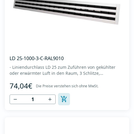
LD 25-1000-3-C-RAL9010
- Liniendurchlass LD 25 zum Zuführen von gekühlter
oder erwärmter Luft in den Raum, 3 Schlitze,
Diffusorlänge 1000 mm -Es wird an der Decke oder
74,04€
Wand montiert -Es besteht aus eloxiertem Aluminium in
Die Preise verstehen sich ohne MwSt.
RAL 9010 (weiße Farbe). -Integrierter Kunststoffregler
(Deflektor), der den Luftstrom lenkt (links...