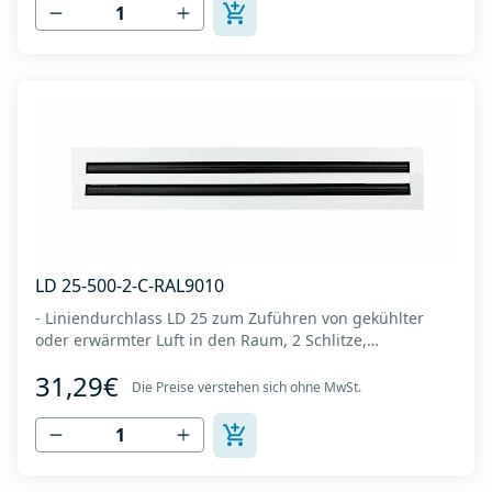
Luftstrom lenkt (links-rechts, horizon...
LD 25-500-2-C-RAL9010
- Liniendurchlass LD 25 zum Zuführen von gekühlter
oder erwärmter Luft in den Raum, 2 Schlitze,
Diffusorlänge 500 mm -Es wird an der Decke oder Wand
31,29€
montiert -Es besteht aus eloxiertem Aluminium in RAL
Die Preise verstehen sich ohne MwSt.
9010 (weiße Farbe). -Integrierter Kunststoffregler
(Deflektor), der den Luftstrom lenkt (links-rec...