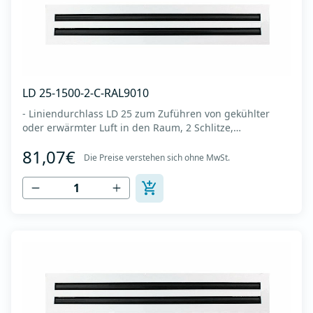
LD 25-1500-2-C-RAL9010
- Liniendurchlass LD 25 zum Zuführen von gekühlter
oder erwärmter Luft in den Raum, 2 Schlitze,
Diffusorlänge 1500 mm -Es wird an der Decke oder
81,07€
Wand montiert -Es besteht aus eloxiertem Aluminium in
Die Preise verstehen sich ohne MwSt.
RAL 9010 (weiße Farbe). -Integrierter Kunststoffregler
(Deflektor), der den Luftstrom lenkt (links-re...