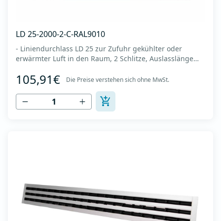
LD 25-2000-2-C-RAL9010
- Liniendurchlass LD 25 zur Zufuhr gekühlter oder
erwärmter Luft in den Raum, 2 Schlitze, Auslasslänge
2000 mm -Es wird an der Decke oder Wand montiert -Es
105,91€
besteht aus eloxiertem Aluminium in RAL 9010 (weiße
Die Preise verstehen sich ohne MwSt.
Farbe). -Integrierter Kunststoffregler (Deflektor), der den
Luftstrom lenkt (links-rechts, h...