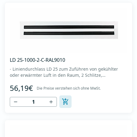
LD 25-1000-2-C-RAL9010
- Liniendurchlass LD 25 zum Zuführen von gekühlter
oder erwärmter Luft in den Raum, 2 Schlitze,
Diffusorlänge 1000 mm -Es wird an der Decke oder
56,19€
Wand montiert -Es besteht aus eloxiertem Aluminium in
Die Preise verstehen sich ohne MwSt.
RAL 9010 (weiße Farbe). -Integrierter Kunststoffregler
(Deflektor), der den Luftstrom lenkt (links-re...